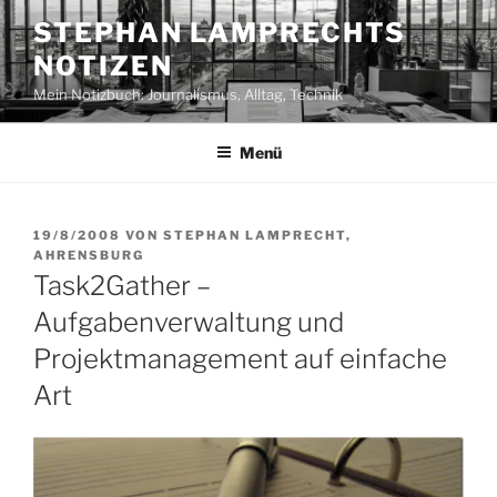
Zum
STEPHAN LAMPRECHTS
Inhalt
NOTIZEN
springen
Mein Notizbuch: Journalismus, Alltag, Technik
Menü
VERÖFFENTLICHT
19/8/2008
VON
STEPHAN LAMPRECHT,
AM
AHRENSBURG
Task2Gather –
Aufgabenverwaltung und
Projektmanagement auf einfache
Art