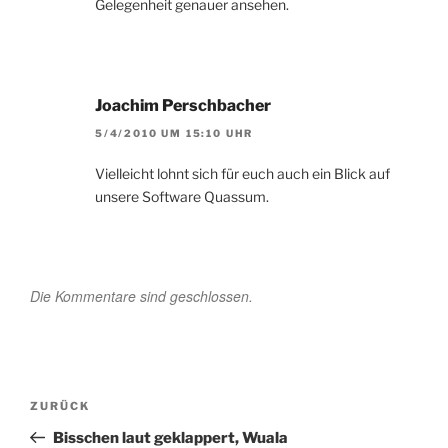
Gelegenheit genauer ansehen.
Joachim Perschbacher
5/4/2010 UM 15:10 UHR
Vielleicht lohnt sich für euch auch ein Blick auf
unsere Software Quassum.
Die Kommentare sind geschlossen.
Beitragsnavigation
Vorheriger
ZURÜCK
Beitrag
Bisschen laut geklappert, Wuala