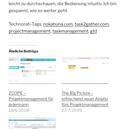
leicht zu durchschauen, die Bedienung intuitiv. Ich bin
gespannt, wie es weiter geht.
Technorati-Tags:
nokahuna.com
,
task2gather.com
,
projectmanagement
,
taskmanagement
,
gtd
Ähnliche Beiträge
ZCOPE –
The Big Picture –
Projektmanagement für
erfrischend neuer Ansatz
jedermann
fürs Projektmanagement
18/6/2008
27/7/2009