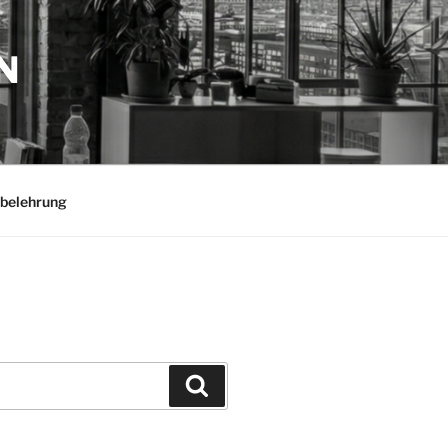
N
belehrung
Suchen