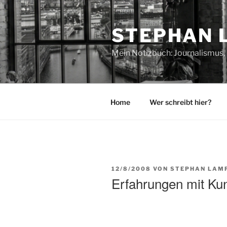
Zum
Inhalt
STEPHAN 
springen
Mein Notizbuch: Journalismus, 
Home
Wer schreibt hier?
VERÖFFENTLICHT
12/8/2008
VON
STEPHAN LAM
AM
Erfahrungen mit Ku