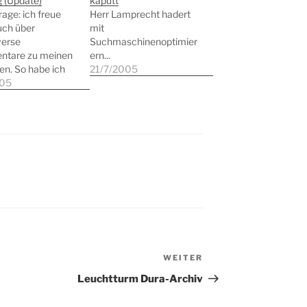
g (Update)
kaputt
rage: ich freue
Herr Lamprecht hadert
uch über
mit
verse
Suchmaschinenoptimier
tare zu meinen
ern...
en. So habe ich
21/7/2005
 meinem "Beitrag
005
https://news.lam
net/index.php/05
dc-ein-neues-
on-vnu/ aus dem
 VNU
chtlich nicht nur
 gemacht. Es ist
nse, aber nur wer
sition bezieht,
rt sich und
ich angreifbar.
WEITER
Nächster
schend an den
…
Beitrag
Leuchtturm Dura-Archiv