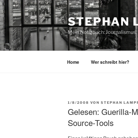
Zum
Inhalt
STEPHAN 
springen
Mein Notizbuch: Journalismus, 
Home
Wer schreibt hier?
VERÖFFENTLICHT
1/8/2008
VON
STEPHAN LAMP
AM
Gelesen: Guerilla-M
Source-Tools