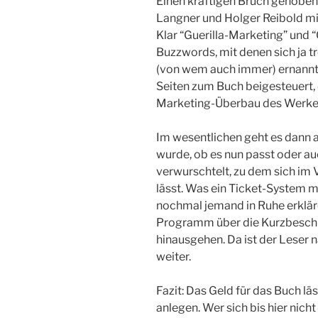
Einen kräftigen Bruch gehoben
Langner und Holger Reibold m
Klar “Guerilla-Marketing” und 
Buzzwords, mit denen sich ja t
(von wem auch immer) ernannt
Seiten zum Buch beigesteuert,
Marketing-Überbau des Werke
Im wesentlichen geht es dann 
wurde, ob es nun passt oder au
verwurschtelt, zu dem sich im 
lässt. Was ein Ticket-System m
nochmal jemand in Ruhe erkläre
Programm über die Kurzbeschr
hinausgehen. Da ist der Leser
weiter.
Fazit: Das Geld für das Buch lä
anlegen. Wer sich bis hier nich