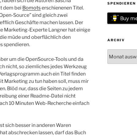
, haben sich die Autoren Sascha
SPENDIEREN 
it dem bei
Bomots
erschienenen Titel.
“Open-Source” sind gleich zwei
Buy me
refflich Geschäfte machen lassen. Der
e Marketing-Experte Langner hat einige
 die müde und oberflächlich den
ARCHIV
s spendieren.
Archiv
aber um die OpenSource-Tools und da
ch nicht, so ziemliches jedes Werkzeug
Verlagsprogramm auch ein Titel finden
it Marketing zu tun haben soll, muss mir
n. Blöd nur, dass die Seiten zu jedem
eibung einer Readme-Datei nicht
 nach 10 Minuten Web-Recherche einfach
sst sich besser in anderen Waren
t hat abschrecken lassen, darf das Buch