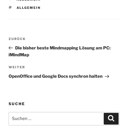
zusammengestellt habe,
bin ich auch auf die
SCHLAGWÖRTER
ALLGEMEIN
Verwendung von
Vorlagen…
Beitragsnavigation
Vorheriger
ZURÜCK
Beitrag
Die bisher beste Mindmapping Lösung am PC:
iMindMap
Nächster
WEITER
Beitrag
OpenOffice und Google Docs synchron halten
SUCHE
Suchen
Suche
nach: