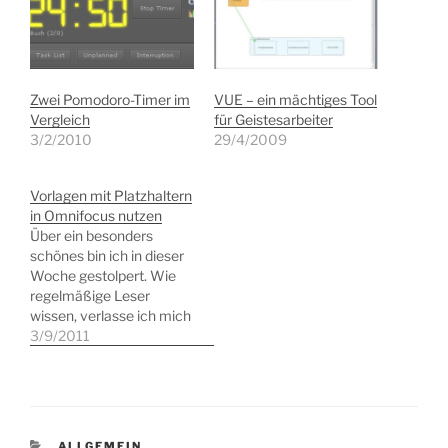
Zwei Pomodoro-Timer im
VUE – ein mächtiges Tool
Vergleich
für Geistesarbeiter
3/2/2010
29/4/2009
Vorlagen mit Platzhaltern
in Omnifocus nutzen
Über ein besonders
schönes bin ich in dieser
Woche gestolpert. Wie
regelmäßige Leser
wissen, verlasse ich mich
bei der Verwaltung von
3/9/2011
Aufgaben auf die Dienste
von Omnifocus. In einem
kurzen Beitrag beim
Lifehacker, in dem ich 3
Tipps zu Omnifocus
KATEGORIEN
ALLGEMEIN