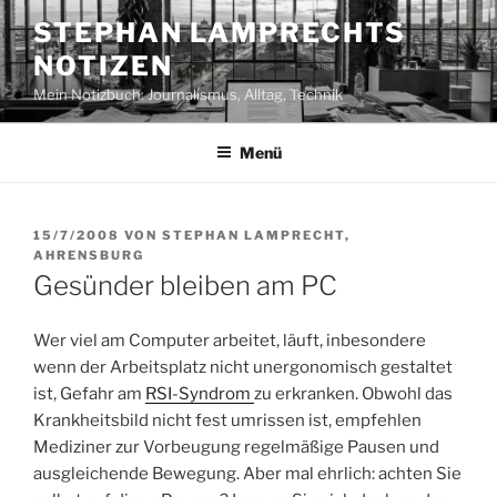
Zum
STEPHAN LAMPRECHTS
Inhalt
NOTIZEN
springen
Mein Notizbuch: Journalismus, Alltag, Technik
Menü
VERÖFFENTLICHT
15/7/2008
VON
STEPHAN LAMPRECHT,
AM
AHRENSBURG
Gesünder bleiben am PC
Wer viel am Computer arbeitet, läuft, inbesondere
wenn der Arbeitsplatz nicht unergonomisch gestaltet
ist, Gefahr am
RSI-Syndrom
zu erkranken. Obwohl das
Krankheitsbild nicht fest umrissen ist, empfehlen
Mediziner zur Vorbeugung regelmäßige Pausen und
ausgleichende Bewegung. Aber mal ehrlich: achten Sie