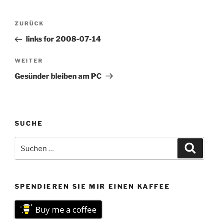
Beitragsnavigation
Vorheriger
ZURÜCK
Beitrag
links for 2008-07-14
Nächster
WEITER
Beitrag
Gesünder bleiben am PC
SUCHE
Suchen
Suche
nach:
SPENDIEREN SIE MIR EINEN KAFFEE
Buy me a coffee