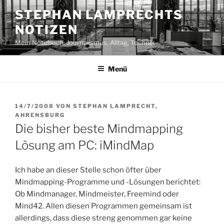
Zum
STEPHAN LAMPRECHTS
Inhalt
NOTIZEN
springen
Mein Notizbuch: Journalismus, Alltag, Technik
Menü
VERÖFFENTLICHT
14/7/2008
VON
STEPHAN LAMPRECHT,
AM
AHRENSBURG
Die bisher beste Mindmapping
Lösung am PC: iMindMap
Ich habe an dieser Stelle schon öfter über
Mindmapping-Programme und -Lösungen berichtet:
Ob Mindmanager, Mindmeister, Freemind oder
Mind42. Allen diesen Programmen gemeinsam ist
allerdings, dass diese streng genommen gar keine