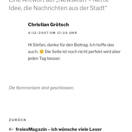
Idee, die Nachrichten aus der Stadt“
Christian Grötsch
4/12/2007 UM 17:26 UHR
Hi Stefan, danke für den Beitrag. Ich hoffe das
auch.
Die Seite ist noch nicht perfekt wird aber
jeden Tag besser.
Die Kommentare sind geschlossen.
Beitragsnavigation
Vorheriger
ZURÜCK
Beitrag
freiesMagazin – ich wünsche viele Leser