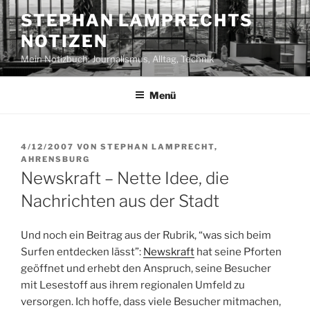
Zum
STEPHAN LAMPRECHTS
Inhalt
NOTIZEN
springen
Mein Notizbuch: Journalismus, Alltag, Technik
Menü
VERÖFFENTLICHT
4/12/2007
VON
STEPHAN LAMPRECHT,
AM
AHRENSBURG
Newskraft – Nette Idee, die
Nachrichten aus der Stadt
Und noch ein Beitrag aus der Rubrik, “was sich beim
Surfen entdecken lässt”:
Newskraft
hat seine Pforten
geöffnet und erhebt den Anspruch, seine Besucher
mit Lesestoff aus ihrem regionalen Umfeld zu
versorgen. Ich hoffe, dass viele Besucher mitmachen,