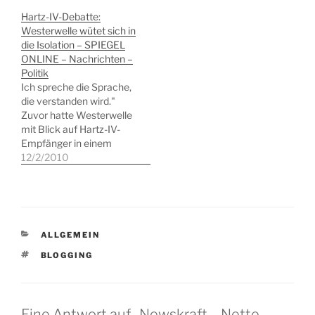
Unternehmen, sondern
Hartz-IV-Debatte:
um eine Software-Firma,
Westerwelle wütet sich in
die auf einen guten Ruf
die Isolation – SPIEGEL
geradezu angewiesen ist.
ONLINE – Nachrichten –
Die Rede ist von AgileBits
Politik
aus Kanada. Das
Ich spreche die Sprache,
Unternehmen stellt das…
die verstanden wird."
Zuvor hatte Westerwelle
mit Blick auf Hartz-IV-
Empfänger in einem
Beitrag für die "Welt" vor
12/2/2010
"anstrengungslosem
Wohlstand" und
"spätrömischer
Dekadenz "gewarnt. via
spiegel.de Ein ziemlich
KATEGORIEN
ALLGEMEIN
verpickelter Vizekanzler,
der außer seinem
SCHLAGWÖRTER
BLOGGING
Studium primär auf eine
Karriere als Politiker
verweisen kann, also, nun
ja, bereits seit…
Eine Antwort auf „Newskraft – Nette