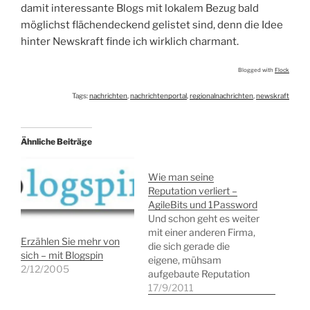
damit interessante Blogs mit lokalem Bezug bald
möglichst flächendeckend gelistet sind, denn die Idee
hinter Newskraft finde ich wirklich charmant.
Blogged with
Flock
Tags:
nachrichten
,
nachrichtenportal
,
regionalnachrichten
,
newskraft
Ähnliche Beiträge
Wie man seine
Reputation verliert –
AgileBits und 1Password
Und schon geht es weiter
mit einer anderen Firma,
Erzählen Sie mehr von
die sich gerade die
sich – mit Blogspin
eigene, mühsam
2/12/2005
aufgebaute Reputation
ruiniert. Und diesmal geht
17/9/2011
es nicht um ein großes