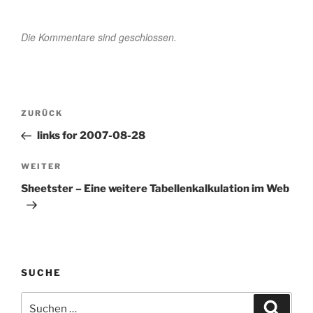
Die Kommentare sind geschlossen.
Beitragsnavigation
Vorheriger
ZURÜCK
Beitrag
links for 2007-08-28
Nächster
WEITER
Beitrag
Sheetster – Eine weitere Tabellenkalkulation im Web
SUCHE
Suchen
Suche