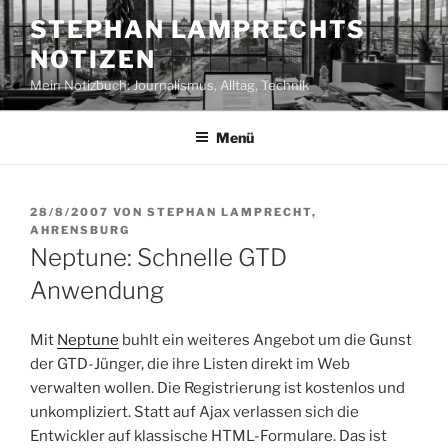
Zum
STEPHAN LAMPRECHTS
Inhalt
NOTIZEN
springen
Mein Notizbuch: Journalismus, Alltag, Technik
Menü
VERÖFFENTLICHT
28/8/2007
VON
STEPHAN LAMPRECHT,
AM
AHRENSBURG
Neptune: Schnelle GTD
Anwendung
Mit
Neptune
buhlt ein weiteres Angebot um die Gunst
der GTD-Jünger, die ihre Listen direkt im Web
verwalten wollen. Die Registrierung ist kostenlos und
unkompliziert. Statt auf Ajax verlassen sich die
Entwickler auf klassische HTML-Formulare. Das ist