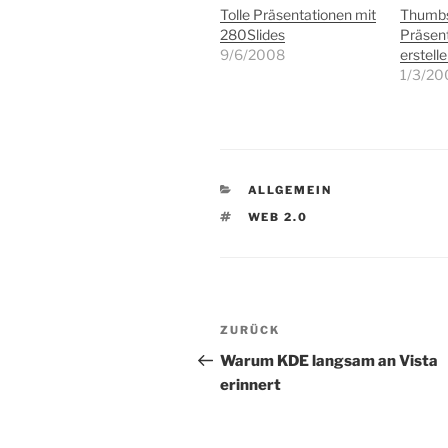
Tolle Präsentationen mit
Thumbs
280Slides
Präsent
9/6/2008
erstell
1/3/20
KATEGORIEN
ALLGEMEIN
SCHLAGWÖRTER
WEB 2.0
Beitragsnavigation
Vorheriger
ZURÜCK
Beitrag
Warum KDE langsam an Vista
erinnert