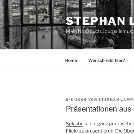
Zum
Inhalt
STEPHAN 
springen
Mein Notizbuch: Journalismus, 
Home
Wer schreibt hier?
VERÖFFENTLICHT
8/6/2006
VON
STEPHAN LAMP
AM
Präsentationen aus 
Splashr
ist ein ganz praktische
Flickr zu präsentieren. Die Ober