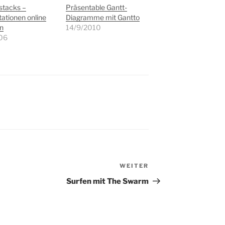
tacks –
Präsentable Gantt-
ationen online
Diagramme mit Gantto
en
14/9/2010
06
WEITER
Nächster
Beitrag
Surfen mit The Swarm