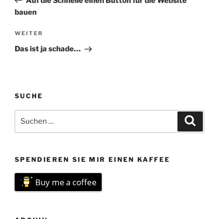
Auf die Schnelle einen Button für die Website
bauen
Nächster
WEITER
Beitrag
Das ist ja schade…
SUCHE
Suchen
Suche
nach:
SPENDIEREN SIE MIR EINEN KAFFEE
Buy me a coffee