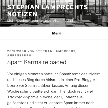
Zum
STEPHAN LAMPRECHTS
Inhalt
NOTIZEN
springen
Mein Notizbuch: Journalismus, Alltag, Technik
Menü
VERÖFFENTLICHT
26/5/2006
VON
STEPHAN LAMPRECHT,
AM
AHRENSBURG
Spam Karma reloaded
Vor einigen Monaten hatte ich SpamKarma deaktiviert
und dieses Blog durch
Akismet
in einer Pro-Blogger-
Lizenz vor Spam schützen lassen. Anfang dieser
Woche schmuggelte sich dann hier doch recht viel
Trackback-Spam ein, wobei der Quotient aus
gelöschten und nicht erkanntem Spam immer noch