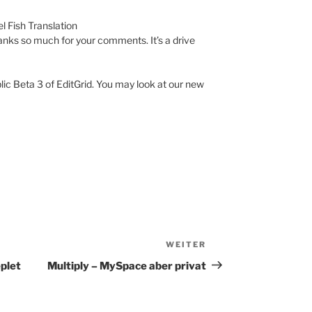
l Fish Translation
hanks so much for your comments. It’s a drive
lic Beta 3 of EditGrid. You may look at our new
WEITER
Nächster
Beitrag
eplet
Multiply – MySpace aber privat