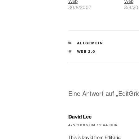
Web
Web
30/8/2007
3/3/2
KATEGORIEN
ALLGEMEIN
SCHLAGWÖRTER
WEB 2.0
Eine Antwort auf „EditGri
David Lee
4/5/2006 UM 11:44 UHR
This is David from EditGrid.