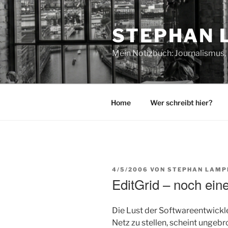
Zum
Inhalt
STEPHAN 
springen
Mein Notizbuch: Journalismus, 
Home
Wer schreibt hier?
VERÖFFENTLICHT
4/5/2006
VON
STEPHAN LAMP
AM
EditGrid – noch eine
Die Lust der Softwareentwickl
Netz zu stellen, scheint ungeb