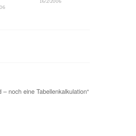
16/2/2006
006
d – noch eine Tabellenkalkulation“