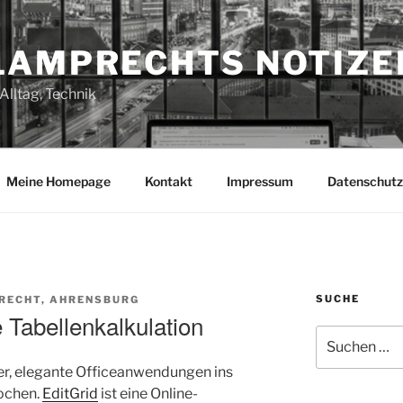
LAMPRECHTS NOTIZE
Alltag, Technik
Meine Homepage
Kontakt
Impressum
Datenschutz
SUCHE
RECHT, AHRENSBURG
 Tabellenkalkulation
Suchen
nach:
er, elegante Officeanwendungen ins
rochen.
EditGrid
ist eine Online-