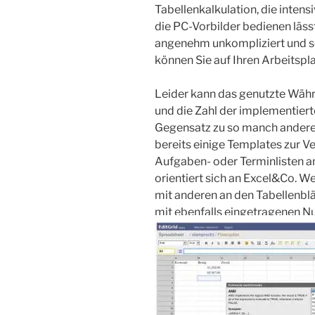
Tabellenkalkulation, die inten
die PC-Vorbilder bedienen lässt
angenehm unkompliziert und s
können Sie auf Ihren Arbeitspla
Leider kann das genutzte Wäh
und die Zahl der implementiert
Gegensatz zu so manch anderem
bereits einige Templates zur V
Aufgaben- oder Terminlisten a
orientiert sich an Excel&Co. W
mit anderen an den Tabellenblät
mit ebenfalls eingetragenen N