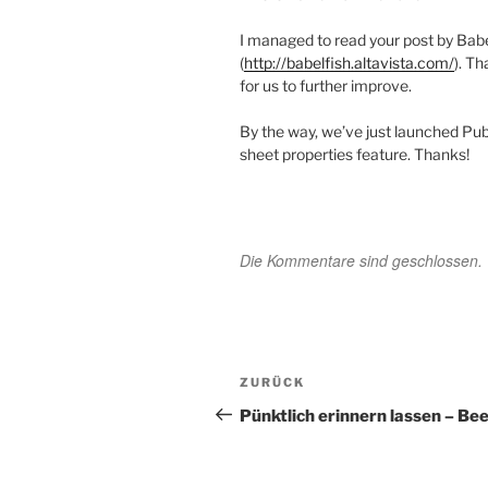
I managed to read your post by Babe
(
http://babelfish.altavista.com/
). T
for us to further improve.
By the way, we’ve just launched Pub
sheet properties feature. Thanks!
Die Kommentare sind geschlossen.
Beitragsnavigation
Vorheriger
ZURÜCK
Beitrag
Pünktlich erinnern lassen – Be