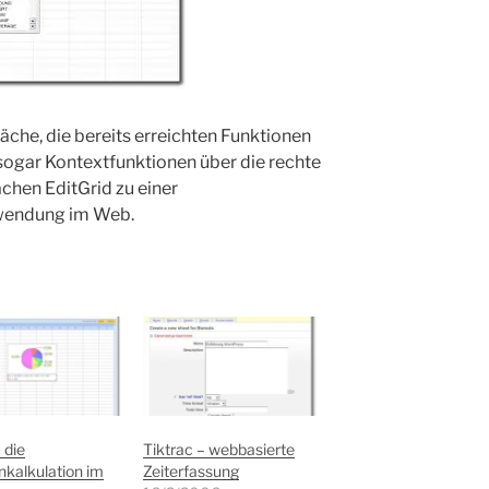
äche, die bereits erreichten Funktionen
(sogar Kontextfunktionen über die rechte
hen EditGrid zu einer
wendung im Web.
 die
Tiktrac – webbasierte
nkalkulation im
Zeiterfassung