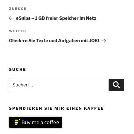
Beitragsnavigation
Vorheriger
ZURÜCK
Beitrag
eSnips – 1 GB freier Speicher im Netz
Nächster
WEITER
Beitrag
Gliedern Sie Texte und Aufgaben mit JOE!
SUCHE
Suchen
Suche
nach:
SPENDIEREN SIE MIR EINEN KAFFEE
Buy me a coffee