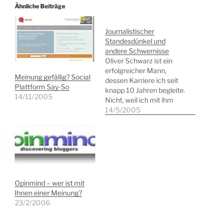
Ähnliche Beiträge
Journalistischer
Standesdünkel und
andere Schwernisse
Oliver Schwarz ist ein
erfolgreicher Mann,
Meinung gefällig? Social
dessen Karriere ich seit
Plattform Say-So
knapp 10 Jahren begleite.
14/11/2005
Nicht, weil ich mit ihm
befreundet wäre;
14/5/2005
tatsächlich sind wir uns
bewusst persönlich noch
nie begegnet. Aber Oliver
Schwarz verantwortete
in den letzten Jahren
häufig die Pressearbeit
von Unternehmen, über
Opinmind – wer ist mit
deren Produkte ich
Ihnen einer Meinung?
berichten musste oder…
23/2/2006