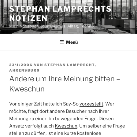
Zum
STEPHAN LAMPRECHTS
Inhalt
NOTIZEN
springen
Mein Notizbuch: Journalismus, Alltag, Technik
Menü
VERÖFFENTLICHT
23/1/2006
VON
STEPHAN LAMPRECHT,
AM
AHRENSBURG
Andere um Ihre Meinung bitten –
Kweschun
Vor einiger Zeit hatte ich Say-So
vorgestellt
. Wer
möchte, fragt dort andere Besucher nach Ihrer
Meinung zu einer ihn bewegenden Frage. Diesen
Ansatz verfolgt auch
Kweschun
. Um selber eine Frage
stellen zu dürfen, ist eine kurze kostenlose