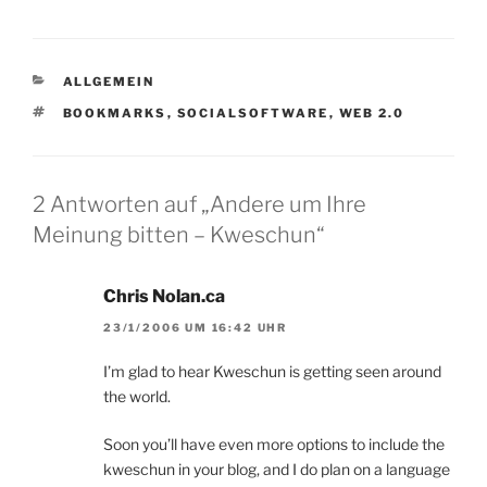
KATEGORIEN
ALLGEMEIN
SCHLAGWÖRTER
BOOKMARKS
,
SOCIALSOFTWARE
,
WEB 2.0
2 Antworten auf „Andere um Ihre
Meinung bitten – Kweschun“
Chris Nolan.ca
23/1/2006 UM 16:42 UHR
I’m glad to hear Kweschun is getting seen around
the world.
Soon you’ll have even more options to include the
kweschun in your blog, and I do plan on a language