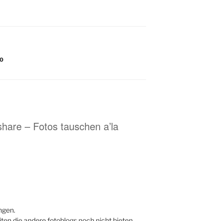
.0
share – Fotos tauschen a’la
ngen.
ten die andere fotoblogs noch nicht bieten.