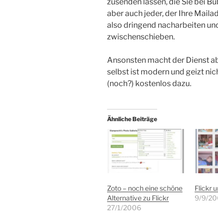
zusenden lassen, die Sie bei B
aber auch jeder, der Ihre Mailad
also dringend nacharbeiten un
zwischenschieben.
Ansonsten macht der Dienst ab
selbst ist modern und geizt nic
(noch?) kostenlos dazu.
Ähnliche Beiträge
Zoto – noch eine schöne
Flickr 
Alternative zu Flickr
9/9/2
27/1/2006