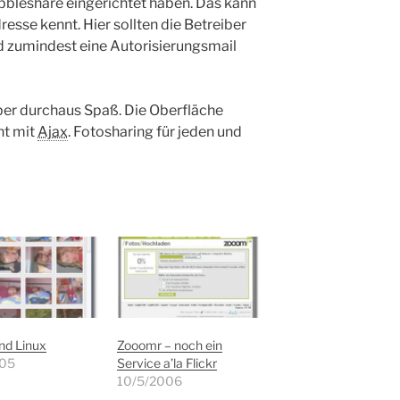
ubbleshare eingerichtet haben. Das kann
resse kennt. Hier sollten die Betreiber
d zumindest eine Autorisierungsmail
er durchaus Spaß. Die Oberfläche
ht mit
Ajax
. Fotosharing für jeden und
und Linux
Zooomr – noch ein
005
Service a’la Flickr
10/5/2006