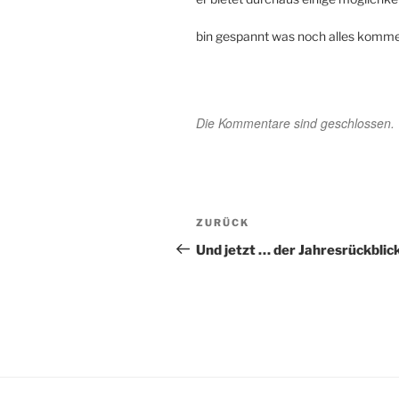
bin gespannt was noch alles komme
Die Kommentare sind geschlossen.
Beitragsnavigation
Vorheriger
ZURÜCK
Beitrag
Und jetzt … der Jahresrückblic