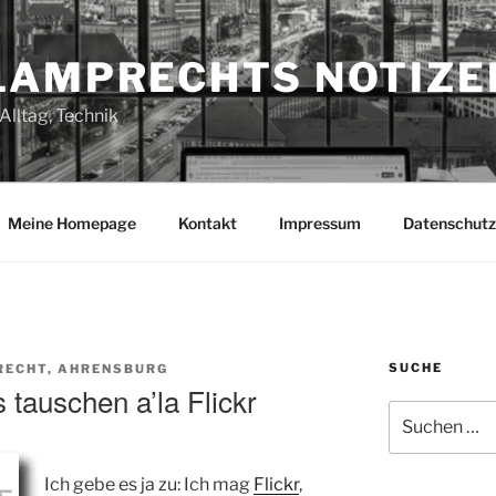
LAMPRECHTS NOTIZE
Alltag, Technik
Meine Homepage
Kontakt
Impressum
Datenschutz
SUCHE
RECHT, AHRENSBURG
 tauschen a’la Flickr
Suchen
nach:
Ich gebe es ja zu: Ich mag
Flickr
,