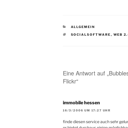
KATEGORIEN
ALLGEMEIN
SCHLAGWÖRTER
SOCIALSOFTWARE
,
WEB 2
Eine Antwort auf „Bubble
Flickr“
immobile hessen
16/3/2006 UM 17:27 UHR
finde diesen service auch sehr gelu
er bietet durchaus einige möglichkei