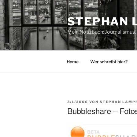
Zum
Inhalt
STEPHAN 
springen
Mein Notizbuch: Journalismus, 
Home
Wer schreibt hier?
VERÖFFENTLICHT
3/1/2006
VON
STEPHAN LAMP
AM
Bubbleshare – Fotos