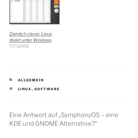
Ziemlich clever: Linux
direkt unter Windows
7/7/2008
KATEGORIEN
ALLGEMEIN
SCHLAGWÖRTER
LINUX
,
SOFTWARE
Eine Antwort auf „SymphonyOS – eine
KDE und GNOME Alternative?“