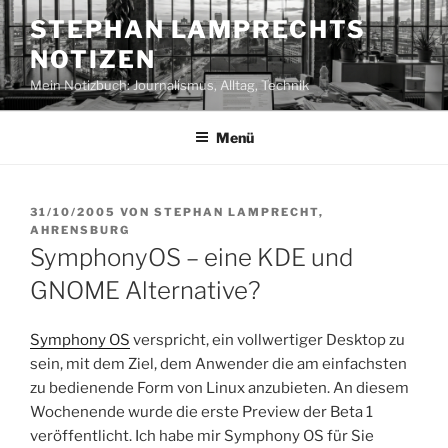
Zum
STEPHAN LAMPRECHTS
Inhalt
NOTIZEN
springen
Mein Notizbuch: Journalismus, Alltag, Technik
Menü
VERÖFFENTLICHT
31/10/2005
VON
STEPHAN LAMPRECHT,
AM
AHRENSBURG
SymphonyOS – eine KDE und
GNOME Alternative?
Symphony OS
verspricht, ein vollwertiger Desktop zu
sein, mit dem Ziel, dem Anwender die am einfachsten
zu bedienende Form von Linux anzubieten. An diesem
Wochenende wurde die erste Preview der Beta 1
veröffentlicht. Ich habe mir Symphony OS für Sie