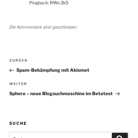
Pingback:
RWo 2k5
Die Kommentare sind geschlossen.
Beitragsnavigation
Vorheriger
ZURÜCK
Beitrag
Spam-Bekämpfung mit Akismet
Nächster
WEITER
Beitrag
Sphere – neue Blogsuchmaschine im Betatest
SUCHE
Suchen
Suche