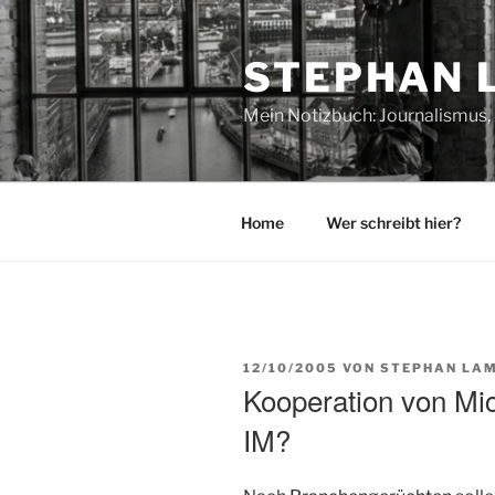
Zum
Inhalt
STEPHAN 
springen
Mein Notizbuch: Journalismus, 
Home
Wer schreibt hier?
VERÖFFENTLICHT
12/10/2005
VON
STEPHAN LAM
AM
Kooperation von Mi
IM?