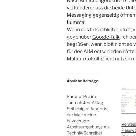
Nach
Branchengerüchten
soll
verkünden, dass die beide Unt
Messaging gegenseitig öffnen 
Lumma
.
Wenn das tatsächlich eintritt,
gegenüber
Google-Talk
. Ich p
begrüßen, wenn bloß nicht so 
für den AIM entschieden hätten
Multiprotokoll-Client nutzen m
Ähnliche Beiträge
Surface Pro im
Journalisten-Alltag
Seit einigen Jahren ist
der Mac meine
bevorzugte
Vergess
Arbeitsumgebung. Als
Passwör
Technik-Schreiber