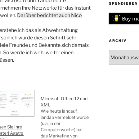
en Microsoft und Yahoo heute
SPENDIEREN 
ernehmen Ihre Netzwerke für das Instant
wollen.
Darüber berichtet auch
Nico
Buy me
 verstehe ich das als Abwehrhaltung
ersönlich würde diesen Schritt sehr
ARCHIV
viele Freunde und Bekannte sich damals
. So werde ich wohl weiter einen
Archiv
üssen.
Microsoft Office 12 und
XML
Wie heute landauf,
landab vermeldet wurde
(u.a. in der
en Sie Ihre
Computerwoche) hat
ter! Agatra
das Marketing von