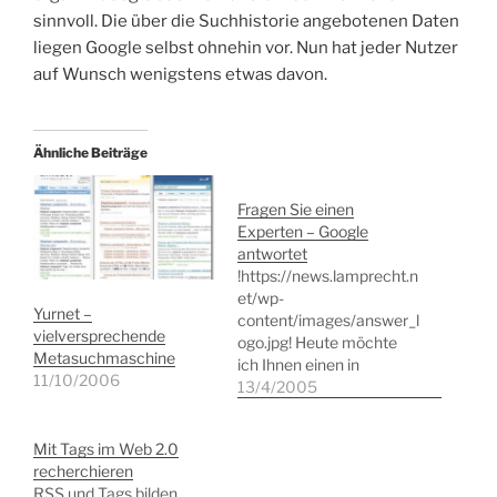
sinnvoll. Die über die Suchhistorie angebotenen Daten
liegen Google selbst ohnehin vor. Nun hat jeder Nutzer
auf Wunsch wenigstens etwas davon.
Ähnliche Beiträge
Fragen Sie einen
Experten – Google
antwortet
!https://news.lamprecht.n
et/wp-
Yurnet –
content/images/answer_l
vielversprechende
ogo.jpg! Heute möchte
Metasuchmaschine
ich Ihnen einen in
11/10/2006
Deutschland noch nicht
13/4/2005
angebotenen Service von
"Google":http://www.goo
Mit Tags im Web 2.0
gle.com vorstellen.
recherchieren
"Google
RSS und Tags bilden