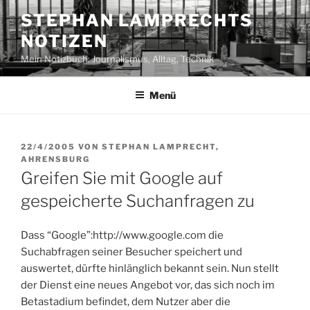
Zum
STEPHAN LAMPRECHTS
Inhalt
NOTIZEN
springen
Mein Notizbuch: Journalismus, Alltag, Technik
Menü
VERÖFFENTLICHT
22/4/2005
VON
STEPHAN LAMPRECHT,
AM
AHRENSBURG
Greifen Sie mit Google auf
gespeicherte Suchanfragen zu
Dass “Google”:http://www.google.com die
Suchabfragen seiner Besucher speichert und
auswertet, dürfte hinlänglich bekannt sein. Nun stellt
der Dienst eine neues Angebot vor, das sich noch im
Betastadium befindet, dem Nutzer aber die