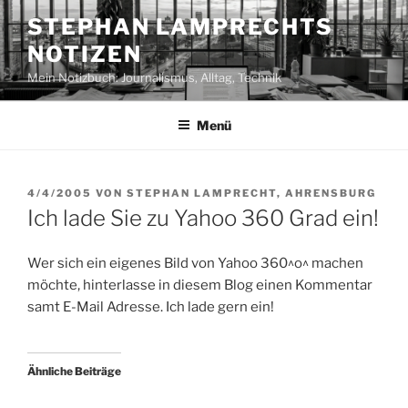
Zum
STEPHAN LAMPRECHTS
Inhalt
NOTIZEN
springen
Mein Notizbuch: Journalismus, Alltag, Technik
Menü
VERÖFFENTLICHT
4/4/2005
VON
STEPHAN LAMPRECHT, AHRENSBURG
AM
Ich lade Sie zu Yahoo 360 Grad ein!
Wer sich ein eigenes Bild von Yahoo 360^o^ machen
möchte, hinterlasse in diesem Blog einen Kommentar
samt E-Mail Adresse. Ich lade gern ein!
Ähnliche Beiträge