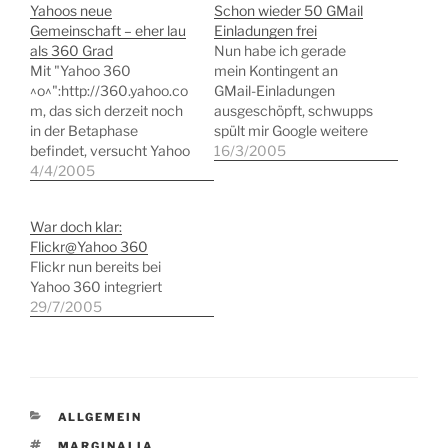
Yahoos neue
Schon wieder 50 GMail
Gemeinschaft – eher lau
Einladungen frei
als 360 Grad
Nun habe ich gerade
Mit "Yahoo 360
mein Kontingent an
^o^":http://360.yahoo.co
GMail-Einladungen
m, das sich derzeit noch
ausgeschöpft, schwupps
in der Betaphase
spült mir Google weitere
befindet, versucht Yahoo
50 Einladungen in den
16/3/2005
eine neue Community-
4/4/2005
Account. Also: Falls
Plattform zu etablieren.
jemand noch ohne GMail
Mein erster Eindruck ist,
sein sollte, genügt ein
War doch klar:
dass das Yahoo-
Kommentar hier und ich
Flickr@Yahoo 360
Management hier
lade Euch ein!
Flickr nun bereits bei
versucht, auf alle derzeit
Yahoo 360 integriert
fahrenden und so modern
29/7/2005
scheinenden Züge des
WWW zugleich
aufzuspringen. Yahoo
360^o^ ist: * ein Blog * ein
Social-Network…
KATEGORIEN
ALLGEMEIN
SCHLAGWÖRTER
MARGINALIA