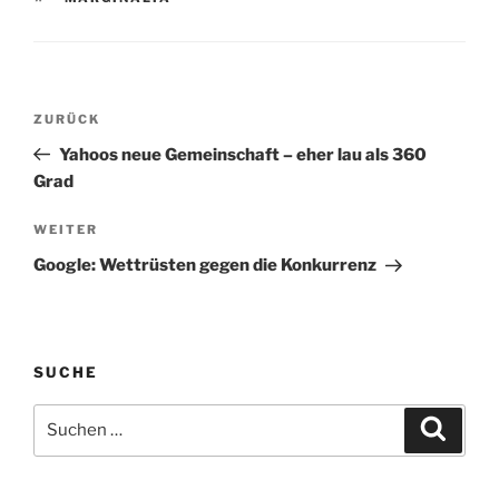
Beitragsnavigation
Vorheriger
ZURÜCK
Beitrag
Yahoos neue Gemeinschaft – eher lau als 360
Grad
Nächster
WEITER
Beitrag
Google: Wettrüsten gegen die Konkurrenz
SUCHE
Suchen
Suche
nach: