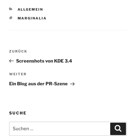
nachgegangen, wie viele
Programm, über das…
"AW: Re: Re:" ein Betreff
KATEGORIEN
ALLGEMEIN
verkraftet,…
SCHLAGWÖRTER
MARGINALIA
Beitragsnavigation
Vorheriger
ZURÜCK
Beitrag
Screenshots von KDE 3.4
Nächster
WEITER
Beitrag
Ein Blog aus der PR-Szene
SUCHE
Suchen
Suche
nach: