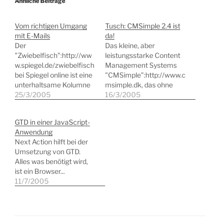
Ähnliche Beiträge
Vom richtigen Umgang
Tusch: CMSimple 2.4 ist
mit E-Mails
da!
Der
Das kleine, aber
"Zwiebelfisch":http://ww
leistungsstarke Content
w.spiegel.de/zwiebelfisch
Management Systems
bei Spiegel online ist eine
"CMSimple":http://www.c
unterhaltsame Kolumne
msimple.dk, das ohne
von Bastian Sick rund um
25/3/2005
MySQL-Datenbank und
16/3/2005
die Zweifelsfälle der
umfangreiche
deutschen Sprache. In
Installationen auskommt,
GTD in einer JavaScript-
einem
ist vor wenigen Tagen in
Anwendung
"Spezial":http://www.spie
der neuen Version 2.4
Next Action hilft bei der
gel.de/kultur/zwiebelfisc
erschienen. Zahlreiche
Umsetzung von GTD.
h/0,1518,347867,00.ht
gefixte Bugs und eine
Alles was benötigt wird,
ml widmet er sich dem
bessere Unterstützung
ist ein Browser...
korrekten Umgang mit E-
auch für externe Editoren
11/7/2005
Mails. In gewohnt
wie HTML-Area lassen
unterhaltsamer Art und
das Upgrade lohnend
Weise wird Fragen etwa
erscheinen. Das
den Fragen
Besondere an dem