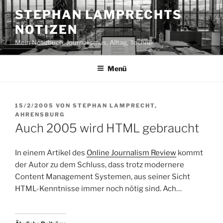
Zum
STEPHAN LAMPRECHTS
Inhalt
NOTIZEN
springen
Mein Notizbuch: Journalismus, Alltag, Technik
Menü
VERÖFFENTLICHT
15/2/2005
VON
STEPHAN LAMPRECHT,
AM
AHRENSBURG
Auch 2005 wird HTML gebraucht
In einem Artikel des
Online Journalism Review
kommt
der Autor zu dem Schluss, dass trotz modernere
Content Management Systemen, aus seiner Sicht
HTML-Kenntnisse immer noch nötig sind. Ach…