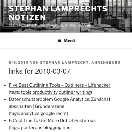
Zum
STEPHAN LAMPRECHTS
Inhalt
NOTIZEN
springen
Mein Notizbuch: Journalismus, Alltag, Technik
Menü
VERÖFFENTLICHT
8/3/2010
VON
STEPHAN LAMPRECHT, AHRENSBURG
AM
links for 2010-03-07
Five Best Outlining Tools – Outliners – Lifehacker
(tags:
tools
productivity
outliner
writing
)
Datenschutzproblem Google Analytics: Zunächst
abschalten | Gründerszene
(tags:
analytics
google
recht
)
6 Cool Tips To Get More Out Of Posterous
(tags:
posterous
blogging
tips
)