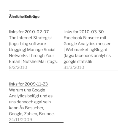
Ähnliche Beiträge
links for 2010-02-07
links for 2010-03-30
The Internet Strategist
Facebook Fanseite mit
(tags: blog software
Google Analytics messen
blogging) Manage Social
| WebmarketingBlog.at
Networks Through Your
(tags: facebook analytics
Email | NutshellMail (tags:
google statistik
aggregator
8/2/2010
webanalyse) 11
31/3/2010
socialnetworking web2.0
Outstanding Online
webmail) The Airtight
Resources for Web
links for 2009-11-23
Inbox: A Day In the Life Of
Developers (tags:
Warum uns Google
an Email Productivity
webdesign tools
Analytics belügt und es
Evangelist â€“
development reference)
uns dennoch egal sein
WebWorkerDaily (tags:
Agiles oder klassisches
kann Â» Besucher,
email organization gtd
Projektmanagement?
Google, Zahlen, Bounce,
productivity) FeedBurner
Oder eine Kombination?
Teil, Banner Â» webwork-
24/11/2009
and Google Analytics:
(tags: agile
magazin.net (tags: google
Together at Last (tags:
projektmanagement
website analyse
analytics google…
studie) Sustainable