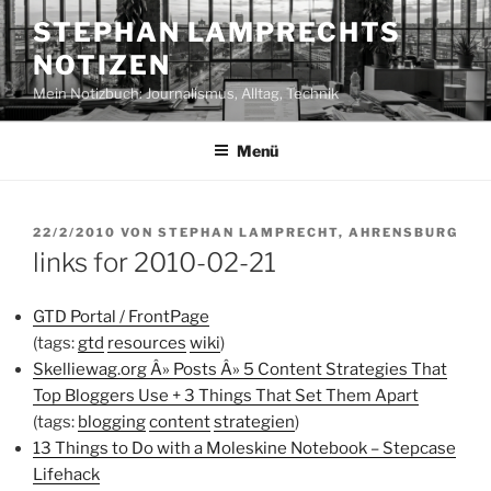
Zum
STEPHAN LAMPRECHTS
Inhalt
NOTIZEN
springen
Mein Notizbuch: Journalismus, Alltag, Technik
Menü
VERÖFFENTLICHT
22/2/2010
VON
STEPHAN LAMPRECHT, AHRENSBURG
AM
links for 2010-02-21
GTD Portal / FrontPage
(tags:
gtd
resources
wiki
)
Skelliewag.org Â» Posts Â» 5 Content Strategies That
Top Bloggers Use + 3 Things That Set Them Apart
(tags:
blogging
content
strategien
)
13 Things to Do with a Moleskine Notebook – Stepcase
Lifehack