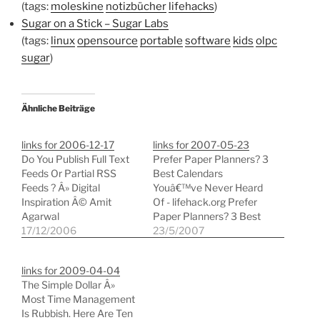
(tags:
moleskine
notizbücher
lifehacks
)
Sugar on a Stick – Sugar Labs
(tags:
linux
opensource
portable
software
kids
olpc
sugar
)
Ähnliche Beiträge
links for 2006-12-17
links for 2007-05-23
Do You Publish Full Text
Prefer Paper Planners? 3
Feeds Or Partial RSS
Best Calendars
Feeds ? Â» Digital
Youâ€™ve Never Heard
Inspiration Â© Amit
Of - lifehack.org Prefer
Agarwal
Paper Planners? 3 Best
Zusammenfassung oder
17/12/2006
Calendars Youâ€™ve
23/5/2007
Full Text RSS? (tags: blog
Never Heard Of (tags:
blogging rss marketing)
zeitmanagement
links for 2009-04-04
Der Web 2.0 Report |
zeitplanung zeitplanb
The Simple Dollar Â»
Z_punkt The Foresight
timemanagement) Daily
Most Time Management
Company War ja zu
Planner Pads business
Is Rubbish. Here Are Ten
erwarten:
organizer and personal