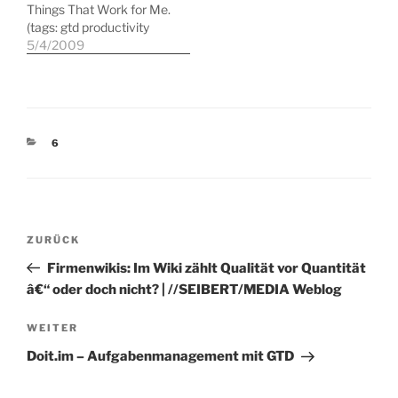
Things That Work for Me.
Beutelschneiderei 2.0
calendar. (tags: calendar
(tags: gtd productivity
(tags: web2.0 marketing
gtd organisation)
zeitmanagement) What
5/4/2009
consultants) The
www.WeekDate.com -
Is Wrong with GTD? |
Cranking Widgets Blog…
the "Only Write It Once"
WHAKATE (tags: gtd
calendar for people with…
organization lifehacks)
KATEGORIEN
6
Beitragsnavigation
Vorheriger
ZURÜCK
Beitrag
Firmenwikis: Im Wiki zählt Qualität vor Quantität
â€“ oder doch nicht? | //SEIBERT/MEDIA Weblog
Nächster
WEITER
Beitrag
Doit.im – Aufgabenmanagement mit GTD