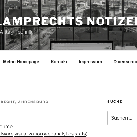
LAMPRECHTS NOTIZE
Alltag, Technik
Meine Homepage
Kontakt
Impressum
Datenschu
SUCHE
RECHT, AHRENSBURG
Suchen
nach:
source
ftware
visualization
webanalytics
stats
)