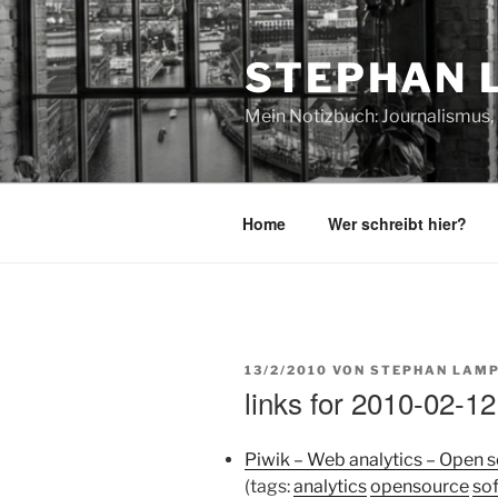
Zum
Inhalt
STEPHAN 
springen
Mein Notizbuch: Journalismus, 
Home
Wer schreibt hier?
VERÖFFENTLICHT
13/2/2010
VON
STEPHAN LAMP
AM
links for 2010-02-12
Piwik – Web analytics – Open 
(tags:
analytics
opensource
so