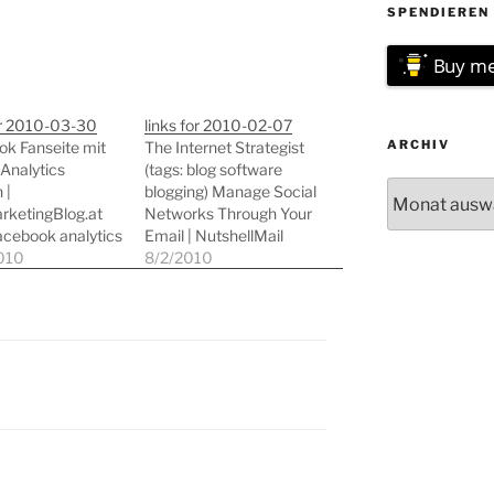
SPENDIEREN 
Buy me
or 2010-03-30
links for 2010-02-07
ARCHIV
k Fanseite mit
The Internet Strategist
Analytics
(tags: blog software
Archiv
 |
blogging) Manage Social
ketingBlog.at
Networks Through Your
facebook analytics
Email | NutshellMail
statistik
010
(tags: aggregator
8/2/2010
lyse) 11
socialnetworking
ding Online
web2.0 webmail) The
ces for Web
Airtight Inbox: A Day In
ers (tags:
the Life Of an Email
gn tools
Productivity Evangelist
pment reference)
â€“ WebWorkerDaily
oder klassisches
(tags: email organization
tmanagement?
gtd productivity)
ine Kombination?
FeedBurner and Google
gile
Analytics: Together at