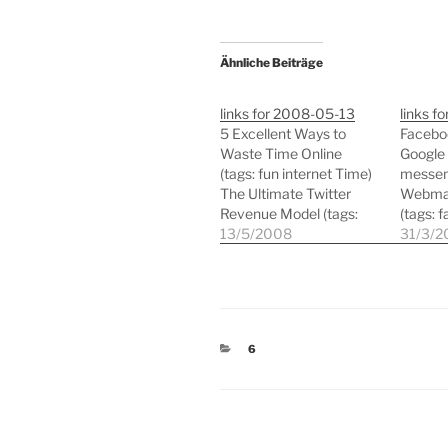
Ähnliche Beiträge
links for 2008-05-13
links f
5 Excellent Ways to
Faceboo
Waste Time Online
Google 
(tags: fun internet Time)
messen
The Ultimate Twitter
Webmar
Revenue Model (tags:
(tags: 
advertising
13/5/2008
google 
31/3/2
socialsoftware startups
webana
twitter business) Piwik:
Outstan
Open Source Google
Resour
Analytics Alternative
Develop
(tags: advertising
webdesi
KATEGORIEN
6
blogging marketing
develo
opensource tools
Agiles 
google) Who do people
Projek
trust? (It ainâ€™t
Oder e
bloggers) (tags: blog
(tags: a