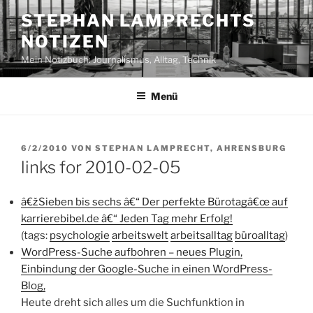
Zum
STEPHAN LAMPRECHTS
Inhalt
NOTIZEN
springen
Mein Notizbuch: Journalismus, Alltag, Technik
Menü
VERÖFFENTLICHT
6/2/2010
VON
STEPHAN LAMPRECHT, AHRENSBURG
AM
links for 2010-02-05
â€žSieben bis sechs â€“ Der perfekte Bürotagâ€œ auf
karrierebibel.de â€“ Jeden Tag mehr Erfolg!
(tags:
psychologie
arbeitswelt
arbeitsalltag
büroalltag
)
WordPress-Suche aufbohren – neues Plugin,
Einbindung der Google-Suche in einen WordPress-
Blog,
Heute dreht sich alles um die Suchfunktion in