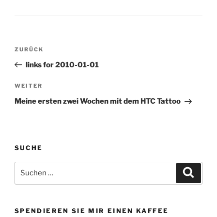
WebWorkerDaily (tags:
email organization gtd
productivity) FeedBurner
and Google Analytics:
Together at Last (tags:
Beitragsnavigation
analytics google…
Vorheriger
ZURÜCK
Beitrag
links for 2010-01-01
Nächster
WEITER
Beitrag
Meine ersten zwei Wochen mit dem HTC Tattoo
SUCHE
Suchen
Suche
nach:
SPENDIEREN SIE MIR EINEN KAFFEE