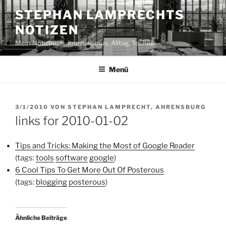
Zum
STEPHAN LAMPRECHTS
Inhalt
NOTIZEN
springen
Mein Notizbuch: Journalismus, Alltag, Technik
Menü
VERÖFFENTLICHT
3/1/2010
VON
STEPHAN LAMPRECHT, AHRENSBURG
AM
links for 2010-01-02
Tips and Tricks: Making the Most of Google Reader
(tags:
tools
software
google
)
6 Cool Tips To Get More Out Of Posterous
(tags:
blogging
posterous
)
Ähnliche Beiträge