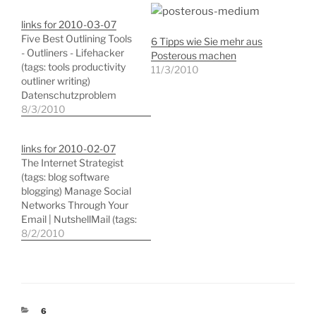
links for 2010-03-07
Five Best Outlining Tools
6 Tipps wie Sie mehr aus
- Outliners - Lifehacker
Posterous machen
(tags: tools productivity
11/3/2010
outliner writing)
Datenschutzproblem
Google Analytics:
8/3/2010
Zunächst abschalten |
Gründerszene (tags:
links for 2010-02-07
analytics google recht) 6
The Internet Strategist
Cool Tips To Get More
(tags: blog software
Out Of Posterous (tags:
blogging) Manage Social
posterous blogging tips)
Networks Through Your
Email | NutshellMail (tags:
aggregator
8/2/2010
socialnetworking web2.0
webmail) The Airtight
Inbox: A Day In the Life Of
an Email Productivity
Evangelist â€“
KATEGORIEN
6