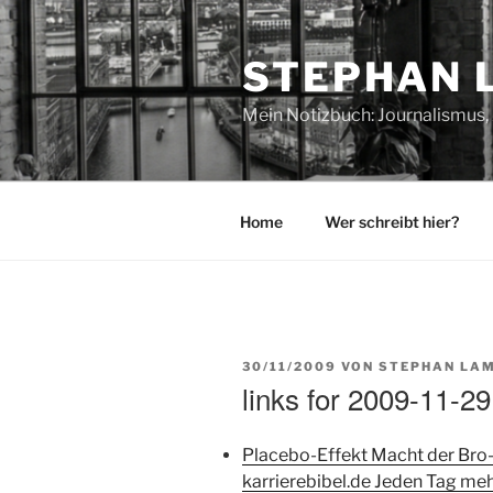
Zum
Inhalt
STEPHAN 
springen
Mein Notizbuch: Journalismus, 
Home
Wer schreibt hier?
VERÖFFENTLICHT
30/11/2009
VON
STEPHAN LAM
AM
links for 2009-11-29
Placebo-Effekt Macht der Bro-
karrierebibel.de Jeden Tag meh