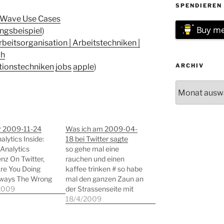
SPENDIEREN 
e Wave Use Cases
Buy me
gsbeispiel
)
rbeitsorganisation | Arbeitstechniken |
ch
tionstechniken
jobs
apple
)
ARCHIV
Archiv
or 2009-11-24
Was ich am 2009-04-
lytics Inside:
18 bei Twitter sagte
Analytics
so gehe mal eine
enz On Twitter,
rauchen und einen
re You Doing
kaffee trinken # so habe
ways The Wrong
mal den ganzen Zaun an
 | Brian Solis -
2009
der Strassenseite mit
tags: blog twitter
dem Kärcher
18/4/2009
logging
gereinigt..sieht aus wie
edia) How to
neu. nicht ich, der zaun #