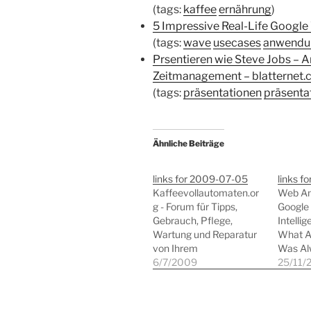
(tags:
kaffee
ernährung
)
5 Impressive Real-Life Googl
(tags:
wave
usecases
anwendun
Prsentieren wie Steve Jobs – A
Zeitmanagement – blatternet.
(tags:
präsentationen
präsenta
Ähnliche Beiträge
links for 2009-07-05
links f
Kaffeevollautomaten.or
Web Ana
g - Forum für Tipps,
Google 
Gebrauch, Pflege,
Intellig
Wartung und Reparatur
What A
von Ihrem
Was Al
Kaffeevollautomat (tags:
6/7/2009
Question
25/11/
kaffee automaten forum
PR 2.0 (
howto) KaffeeWiki (tags:
microb
kaffee wiki howto)
socialm