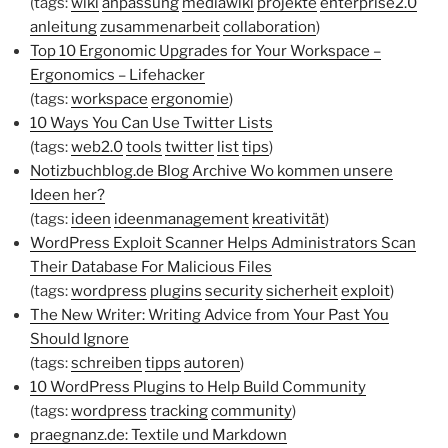
(tags:
wiki
anpassung
mediawiki
projekte
enterprise2.0
anleitung
zusammenarbeit
collaboration
)
Top 10 Ergonomic Upgrades for Your Workspace –
Ergonomics – Lifehacker
(tags:
workspace
ergonomie
)
10 Ways You Can Use Twitter Lists
(tags:
web2.0
tools
twitter
list
tips
)
Notizbuchblog.de Blog Archive Wo kommen unsere
Ideen her?
(tags:
ideen
ideenmanagement
kreativität
)
WordPress Exploit Scanner Helps Administrators Scan
Their Database For Malicious Files
(tags:
wordpress
plugins
security
sicherheit
exploit
)
The New Writer: Writing Advice from Your Past You
Should Ignore
(tags:
schreiben
tipps
autoren
)
10 WordPress Plugins to Help Build Community
(tags:
wordpress
tracking
community
)
praegnanz.de: Textile und Markdown