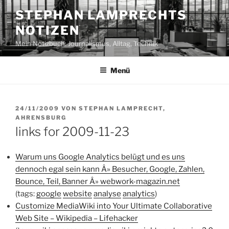
Zum
STEPHAN LAMPRECHTS
Inhalt
NOTIZEN
springen
Mein Notizbuch: Journalismus, Alltag, Technik
Menü
VERÖFFENTLICHT
24/11/2009
VON
STEPHAN LAMPRECHT,
AM
AHRENSBURG
links for 2009-11-23
Warum uns Google Analytics belügt und es uns
dennoch egal sein kann Â» Besucher, Google, Zahlen,
Bounce, Teil, Banner Â» webwork-magazin.net
(tags:
google
website
analyse
analytics
)
Customize MediaWiki into Your Ultimate Collaborative
Web Site – Wikipedia – Lifehacker