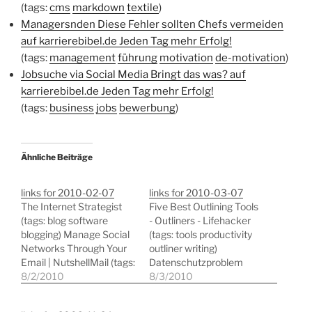
(tags:
cms
markdown
textile
)
Managersnden Diese Fehler sollten Chefs vermeiden
auf karrierebibel.de Jeden Tag mehr Erfolg!
(tags:
management
führung
motivation
de-motivation
)
Jobsuche via Social Media Bringt das was? auf
karrierebibel.de Jeden Tag mehr Erfolg!
(tags:
business
jobs
bewerbung
)
Ähnliche Beiträge
links for 2010-02-07
links for 2010-03-07
The Internet Strategist
Five Best Outlining Tools
(tags: blog software
- Outliners - Lifehacker
blogging) Manage Social
(tags: tools productivity
Networks Through Your
outliner writing)
Email | NutshellMail (tags:
Datenschutzproblem
aggregator
8/2/2010
Google Analytics:
8/3/2010
socialnetworking web2.0
Zunächst abschalten |
webmail) The Airtight
Gründerszene (tags: