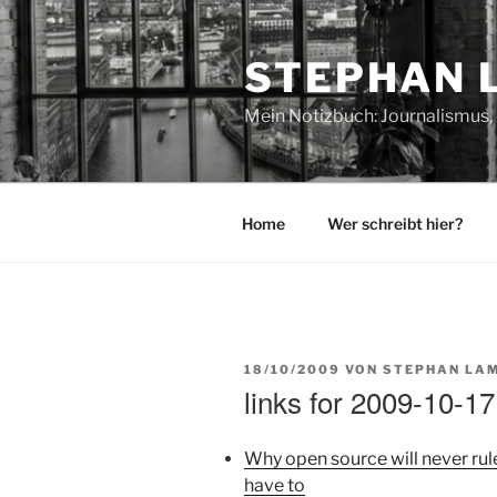
Zum
Inhalt
STEPHAN 
springen
Mein Notizbuch: Journalismus, 
Home
Wer schreibt hier?
VERÖFFENTLICHT
18/10/2009
VON
STEPHAN LA
AM
links for 2009-10-17
Why open source will never ru
have to