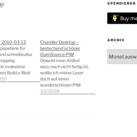
ux
)
SPENDIEREN 
Buy me
ARCHIV
or 2010-03-13
Chandler Desktop –
 papeterie für
bestechend schöner
Archiv
und schreibkultur
OpenSource PIM
shopping
Obwohl mein Artikel
ie moleskine
dazu noch nicht fertig ist,
en) Build a Web
wollte ich meine Leser
Friendly Project
010
doch auf einen
ment Office â€“
wunderschönen PIM
kerDaily (tags:
aufmerksam machen:
3/1/2008
business gtd
Chandler Desktop ist für
tmanagement) 9
Linux, Mac und
To Do After
Windows (funktioniert
ing Ubuntu On
sogar unter Vista)
chine (tags:
erhältlich und sehr
linux howto tips)
vielversprechend.
a Minimalist
Elemente wie Aufgaben