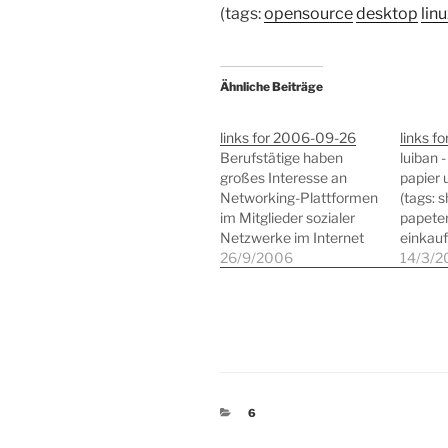
(tags:
opensource
desktop
lin
Ähnliche Beiträge
links for 2006-09-26
links f
Berufstätige haben
luiban -
großes Interesse an
papier 
Networking-Plattformen
(tags: 
im Mitglieder sozialer
papeter
Netzwerke im Internet
einkauf
bevorzugen Angebote,
26/9/2006
Worker 
14/3/2
aus denen sie effizient
Manage
Nutzen ziehen können.
WebWor
(tags: studie openbc
web2.0 
socialsoftware
projek
netzwerke) Comix - GTK
Things 
Comic Book Viewer
Install
(tags: comics desktop
Your Ma
KATEGORIEN
6
linux python)
ubuntu 
NanoBlogger (tags: bash
Create 