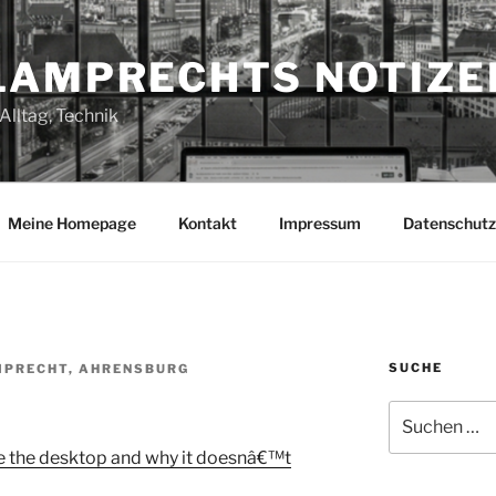
LAMPRECHTS NOTIZE
Alltag, Technik
Meine Homepage
Kontakt
Impressum
Datenschutz
SUCHE
MPRECHT, AHRENSBURG
Suchen
nach:
le the desktop and why it doesnâ€™t