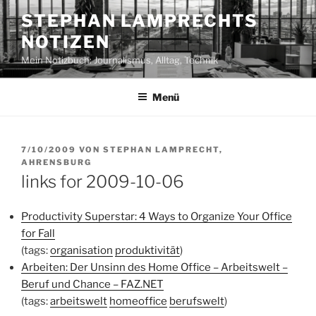
Zum
STEPHAN LAMPRECHTS
Inhalt
NOTIZEN
springen
Mein Notizbuch: Journalismus, Alltag, Technik
Menü
VERÖFFENTLICHT
7/10/2009
VON
STEPHAN LAMPRECHT,
AM
AHRENSBURG
links for 2009-10-06
Productivity Superstar: 4 Ways to Organize Your Office
for Fall
(tags:
organisation
produktivität
)
Arbeiten: Der Unsinn des Home Office – Arbeitswelt –
Beruf und Chance – FAZ.NET
(tags:
arbeitswelt
homeoffice
berufswelt
)