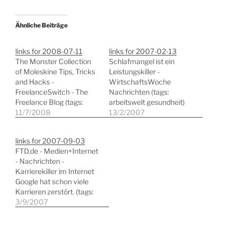
Ähnliche Beiträge
links for 2008-07-11
links for 2007-02-13
The Monster Collection
Schlafmangel ist ein
of Moleskine Tips, Tricks
Leistungskiller -
and Hacks -
WirtschaftsWoche
FreelanceSwitch - The
Nachrichten (tags:
Freelance Blog (tags:
arbeitswelt gesundheit)
productivity moleskine
11/7/2008
GTD mit Google Mail
13/2/2007
notebook lifehacks
(tags: gtd
produktivität gtd) How to
selbstmanagement
links for 2007-09-03
Set Up Your Home Office
gmail) Produktivität am
FTD.de - Medien+Internet
- Freelance Blogger Jobs
Morgen (tags:
- Nachrichten -
World (tags: produktivität
selbstmanagement
Karrierekiller im Internet
homeoffice arbeitswelt)
produktivität arbeitswelt)
Google hat schon viele
Seven Rules in Setting Up
Death to Powerpoint
Karrieren zerstört. (tags:
Your Home Office (tags:
(tags: powerpoint
arbeitswelt
3/9/2007
homeoffice produktivität
produktivität
suchmaschinen karriere)
arbeitswelt)
arbeitstechniken
Blackberry-Alternative:
präsentationen)