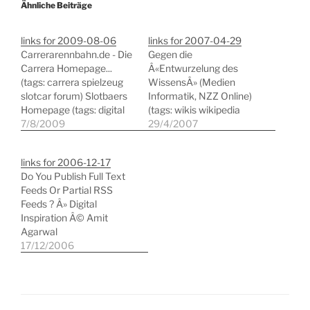
Ähnliche Beiträge
links for 2009-08-06
links for 2007-04-29
Carrerarennbahn.de - Die
Gegen die
Carrera Homepage...
Â«Entwurzelung des
(tags: carrera spielzeug
WissensÂ» (Medien
slotcar forum) Slotbaers
Informatik, NZZ Online)
Homepage (tags: digital
(tags: wikis wikipedia
slotcars anleitungen
7/8/2009
kritik medienkritik)
29/4/2007
carrera) Prototyping a
Wissenschaftstransfer,
New User Interface for
Arbeitsmarktanalyse,
links for 2006-12-17
OOo - July Status Update
Stellenangebote,
Do You Publish Full Text
for Project Renaissance -
berufliche Weiterbildung
Feeds Or Partial RSS
GullFOSS (tags: sun
(tags: jobs magazin
Feeds ? Â» Digital
openoffice ui usability)
arbeitsmarkt
Inspiration Â© Amit
Selbstmarketing: Mit
geisteswissenschaftler)
Agarwal
Xing und Twitter Karriere
Book Reviews - read,
Zusammenfassung oder
17/12/2006
machen -
review, share at Revish!
Full Text RSS? (tags: blog
Selbstmarketing -
(tags: books community
blogging rss marketing)
FOCUS Online…
networking plattform b)
Der Web 2.0 Report |
Web widgets, desktop
Z_punkt The Foresight
widgets, widget