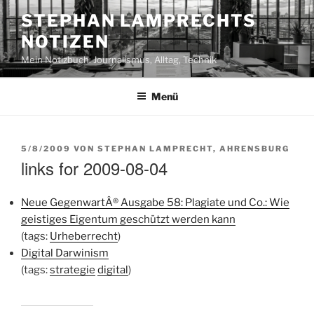
Zum
STEPHAN LAMPRECHTS
Inhalt
NOTIZEN
springen
Mein Notizbuch: Journalismus, Alltag, Technik
Menü
VERÖFFENTLICHT
5/8/2009
VON
STEPHAN LAMPRECHT, AHRENSBURG
AM
links for 2009-08-04
Neue GegenwartÂ® Ausgabe 58: Plagiate und Co.: Wie
geistiges Eigentum geschützt werden kann
(tags:
Urheberrecht
)
Digital Darwinism
(tags:
strategie
digital
)