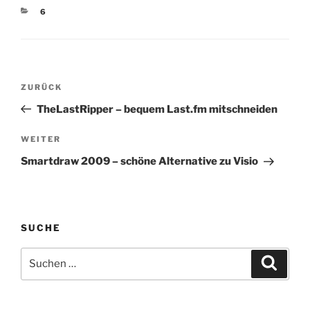
Company War ja zu
resources, samples,
KATEGORIEN
6
erwarten:
tutorials @ Widgipedia
Beutelschneiderei 2.0
(tags: aggregator…
(tags: web2.0 marketing
consultants) The
Cranking Widgets Blog…
Beitragsnavigation
Vorheriger
ZURÜCK
Beitrag
TheLastRipper – bequem Last.fm mitschneiden
Nächster
WEITER
Beitrag
Smartdraw 2009 – schöne Alternative zu Visio
SUCHE
Suchen
Suche
nach: