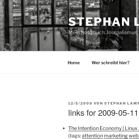
Zum
Inhalt
STEPHAN 
springen
Mein Notizbuch: Journalismus, 
Home
Wer schreibt hier?
VERÖFFENTLICHT
12/5/2009
VON
STEPHAN LAM
AM
links for 2009-05-11
The Intention Economy | Linux 
(tags:
attention
marketing
web