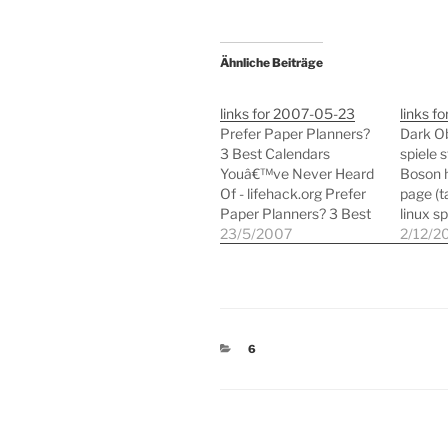
Ähnliche Beiträge
links for 2007-05-23
links f
Prefer Paper Planners?
Dark Ob
3 Best Calendars
spiele s
Youâ€™ve Never Heard
Boson 
Of - lifehack.org Prefer
page (t
Paper Planners? 3 Best
linux sp
Calendars Youâ€™ve
23/5/2007
strateg
2/12/2
Never Heard Of (tags:
Simutr
zeitmanagement
(tags: s
zeitplanung zeitplanb
simulat
timemanagement) Daily
homepa
Planner Pads business
- Grou
KATEGORIEN
6
organizer and personal
30 dow
calendar. (tags: calendar
profess
gtd organisation)
(tags: 
www.WeekDate.com -
collabo
the "Only Write It Once"
- Lincit