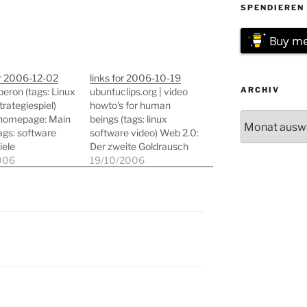
SPENDIEREN 
Buy me
or 2006-12-02
links for 2006-10-19
ARCHIV
eron (tags: Linux
ubuntuclips.org | video
trategiespiel)
howto's for human
Archiv
homepage: Main
beings (tags: linux
ags: software
software video) Web 2.0:
iele
Der zweite Goldrausch
iespiele)
006
im Internet Konzerne
19/10/2006
ans Homepage
kaufen Internetfirmen
piele linux
für Milliardenbeträge,
ion) Group-Office
neue Onlinekonzepte
ge - groupoffice
sollen das Netz zu einer
pware - welcome
Geldmaschine
nload
ohnegleichen machen.
ional support
Alles schon einmal da
linux groupware
gewesen? Vielleicht.
ration) Main Page
Aber vieles spricht dafür,
yWiki (tags: linux
dass dieser