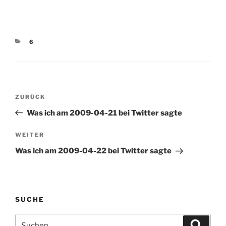
darrencrawford.com
Maklersoftware,
(tags: gtd productivity
Versicherungsbranche,
evernote)
Demoversionen (tags:
versicherungstechnik
KATEGORIEN
6
analyse vergleiche)
Beitragsnavigation
Vorheriger
ZURÜCK
Beitrag
Was ich am 2009-04-21 bei Twitter sagte
Nächster
WEITER
Beitrag
Was ich am 2009-04-22 bei Twitter sagte
SUCHE
Suchen
Suche