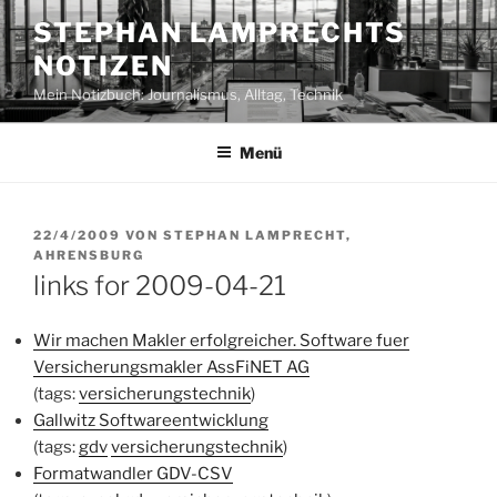
Zum
STEPHAN LAMPRECHTS
Inhalt
NOTIZEN
springen
Mein Notizbuch: Journalismus, Alltag, Technik
Menü
VERÖFFENTLICHT
22/4/2009
VON
STEPHAN LAMPRECHT,
AM
AHRENSBURG
links for 2009-04-21
Wir machen Makler erfolgreicher. Software fuer
Versicherungsmakler AssFiNET AG
(tags:
versicherungstechnik
)
Gallwitz Softwareentwicklung
(tags:
gdv
versicherungstechnik
)
Formatwandler GDV-CSV