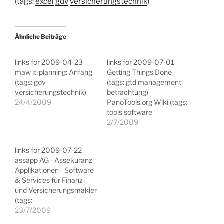
(tags:
excel
gdv
versicherungstechnik
)
Ähnliche Beiträge
links for 2009-04-23
links for 2009-07-01
maw it-planning: Anfang
Getting Things Done
(tags: gdv
(tags: gtd management
versicherungstechnik)
betrachtung)
24/4/2009
PanoTools.org Wiki (tags:
tools software
bildbearbeitung linux)
2/7/2009
packages - kornelix Fotox
Bildbearbeitung (tags:
links for 2009-07-22
linux bildbearbeitung)
assapp AG - Assekuranz
Pixel image editor Â»
Applikationen - Software
Downloads (tags:
& Services für Finanz-
bildbearbeitung linux)
und Versicherungsmakler
LightZone Linux (tags:
(tags:
bildbearbeitung linux)
versicherungstechnik
23/7/2009
Versicherungssoftware
crm) GTD and Evernote |
Softwareportal â€“