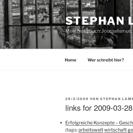
Zum
Inhalt
STEPHAN 
springen
Mein Notizbuch: Journalismus, 
Home
Wer schreibt hier?
VERÖFFENTLICHT
29/3/2009
VON
STEPHAN LAM
AM
links for 2009-03-28
Erfolgreiche Konzepte – Gesch
(tags:
arbeitswelt
wirtschaft
ge