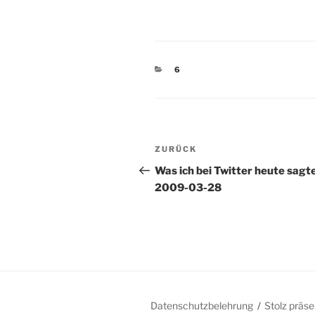
KATEGORIEN
6
Beitragsnavigation
Vorheriger
ZURÜCK
Beitrag
Was ich bei Twitter heute sagt
2009-03-28
Datenschutzbelehrung
Stolz präs