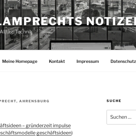
LAMPRECHTS NOTIZE
Alltag, Technik
Meine Homepage
Kontakt
Impressum
Datenschutz
SUCHE
PRECHT, AHRENSBURG
Suchen
nach:
äftsideen – gründerzeit impulse
schäftsmodelle
geschäftsideen
)