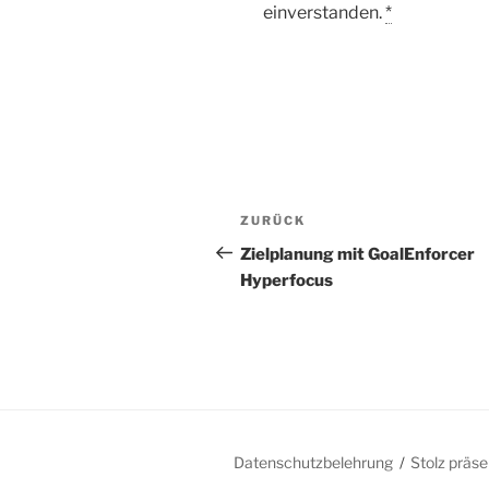
einverstanden.
*
Beitragsnavigation
Vorheriger
ZURÜCK
Beitrag
Zielplanung mit GoalEnforcer
Hyperfocus
Datenschutzbelehrung
Stolz präs