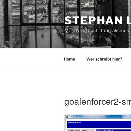
Zum
Inhalt
STEPHAN 
springen
Mein Notizbuch: Journalismus, 
Home
Wer schreibt hier?
goalenforcer2-sm