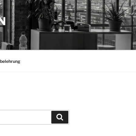
N
belehrung
Suchen