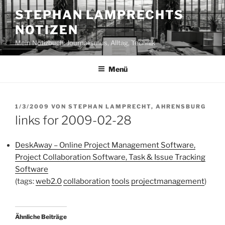
Zum
STEPHAN LAMPRECHTS
Inhalt
NOTIZEN
springen
Mein Notizbuch: Journalismus, Alltag, Technik
Menü
VERÖFFENTLICHT
1/3/2009
VON
STEPHAN LAMPRECHT, AHRENSBURG
AM
links for 2009-02-28
DeskAway – Online Project Management Software,
Project Collaboration Software, Task & Issue Tracking
Software
(tags:
web2.0
collaboration
tools
projectmanagement
)
Ähnliche Beiträge