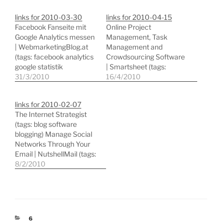
links for 2010-03-30
links for 2010-04-15
Facebook Fanseite mit
Online Project
Google Analytics messen
Management, Task
| WebmarketingBlog.at
Management and
(tags: facebook analytics
Crowdsourcing Software
google statistik
| Smartsheet (tags:
webanalyse) 11
31/3/2010
collaboration
16/4/2010
Outstanding Online
projectmanagement
Resources for Web
web2.0 tools
links for 2010-02-07
Developers (tags:
projektmanagement)
The Internet Strategist
webdesign tools
WUMP - Website Uptime
(tags: blog software
development reference)
Monitor Program (tags:
blogging) Manage Social
Agiles oder klassisches
monitor network tools
Networks Through Your
Projektmanagement?
website uptime alert)
Email | NutshellMail (tags:
Oder eine Kombination?
aggregator
8/2/2010
(tags: agile
socialnetworking web2.0
projektmanagement
webmail) The Airtight
studie) Sustainable
Inbox: A Day In the Life Of
Printing: The
an Email Productivity
Environmental Impact of
Evangelist â€“
Your Printer (tags:
KATEGORIEN
6