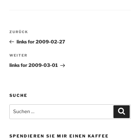
WebWorkerDaily (tags:
umwelt nachhaltigkeit
email organization gtd
drucker) Thinklinkr…
productivity) FeedBurner
and Google Analytics:
Together at Last (tags:
Beitragsnavigation
analytics google…
Vorheriger
ZURÜCK
Beitrag
links for 2009-02-27
Nächster
WEITER
Beitrag
links for 2009-03-01
SUCHE
Suchen
Suche
nach:
SPENDIEREN SIE MIR EINEN KAFFEE