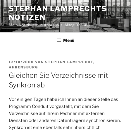
Zum
STEPHAN LAMPRECHTS
Inhalt
NOTIZEN
springen
Mein Notizbuch: Journalismus, Alltag, Technik
Menü
VERÖFFENTLICHT
13/10/2008
VON
STEPHAN LAMPRECHT,
AM
AHRENSBURG
Gleichen Sie Verzeichnisse mit
Synkron ab
Vor einigen Tagen habe ich Ihnen an dieser Stelle das
Programm Conduit vorgestellt, mit dem Sie
Verzeichnisse auf Ihrem Rechner mit externen
Diensten oder anderen Datenträgern synchronisieren.
Synkron
ist eine ebenfalls sehr übersichtlich