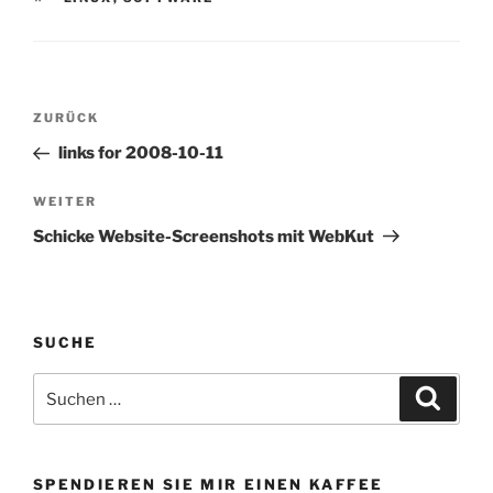
Beitragsnavigation
Vorheriger
ZURÜCK
Beitrag
links for 2008-10-11
Nächster
WEITER
Beitrag
Schicke Website-Screenshots mit WebKut
SUCHE
Suchen
Suche
nach:
SPENDIEREN SIE MIR EINEN KAFFEE