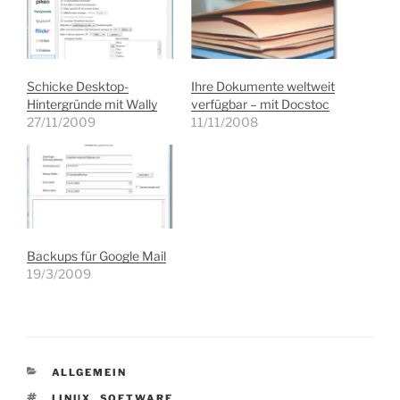
Schicke Desktop-
Ihre Dokumente weltweit
Hintergründe mit Wally
verfügbar – mit Docstoc
27/11/2009
11/11/2008
Backups für Google Mail
19/3/2009
KATEGORIEN
ALLGEMEIN
SCHLAGWÖRTER
LINUX
,
SOFTWARE