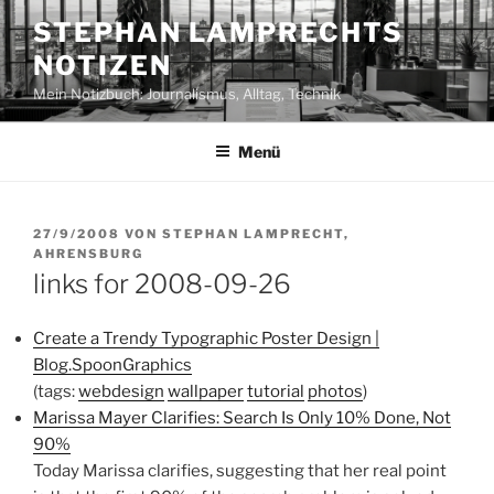
Zum
STEPHAN LAMPRECHTS
Inhalt
NOTIZEN
springen
Mein Notizbuch: Journalismus, Alltag, Technik
Menü
VERÖFFENTLICHT
27/9/2008
VON
STEPHAN LAMPRECHT,
AM
AHRENSBURG
links for 2008-09-26
Create a Trendy Typographic Poster Design |
Blog.SpoonGraphics
(tags:
webdesign
wallpaper
tutorial
photos
)
Marissa Mayer Clarifies: Search Is Only 10% Done, Not
90%
Today Marissa clarifies, suggesting that her real point