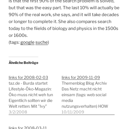
is that the first 90% of the search problem is solved,
but that was the easy part. The last 10% will actually be
90% of the real work, she says, and it will take decades
or longer to complete it. She also compares search
today to the fiields of biology and physics in the 1500s
or 1600s.
(tags:
google
suche
)
Ähnliche Beiträge
links for 2008-02-03
links for 2009-11-09
taz.de - Burda startet
Themenblog Blog Archiv
Lifestyle-Öko-Magazin:
Das Netz macht nicht
Öko muss nicht weh tun
einsam (tags: web social
Eigentlich sollten wir die
media
Welt retten: Mit "Ivy"
nutzungsverhalten) HOW
testet der Burda-Verlag
3/2/2008
TO: Use Public Domain
10/11/2009
ein Lifestylemagazin für
Content (tags: blog
Lohas, konsumkritische
publicdomain howto)
links for 2008-03-11