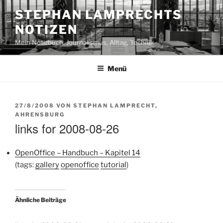
Zum
STEPHAN LAMPRECHTS
Inhalt
NOTIZEN
springen
Mein Notizbuch: Journalismus, Alltag, Technik
Menü
VERÖFFENTLICHT
27/8/2008
VON
STEPHAN LAMPRECHT,
AM
AHRENSBURG
links for 2008-08-26
OpenOffice – Handbuch – Kapitel 14
(tags:
gallery
openoffice
tutorial
)
Ähnliche Beiträge