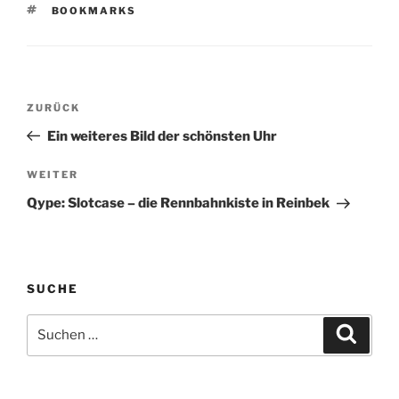
SCHLAGWÖRTER
BOOKMARKS
Beitragsnavigation
Vorheriger
ZURÜCK
Beitrag
Ein weiteres Bild der schönsten Uhr
Nächster
WEITER
Beitrag
Qype: Slotcase – die Rennbahnkiste in Reinbek
SUCHE
Suchen
Suche
nach: