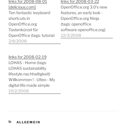
links for 2008-08-01
links for 2008-03-22
[delicious.com]
OpenOffice.org 3.0's new
Ten fantastic keyboard
features, an early look -
shortcuts in
OpenOffice.org Ninja
OpenOffice.org
(tags: openoffice
Tastenkürzel für
software openoffice.org)
OpenOffice (tags: tutorial
Bibsonomy als del.icio.us-
22/3/2008
shortcuts opensource
2/8/2008
Alternative - KoopTech
openoffice)
(tags: blogs del.icio.us
bookmarks)
links for 2008-02-19
LOHAS - Home (tags:
LOHAS sustainability
lifestyle nachhaltigkeit)
Willkommen ! - Ulteo - My
digital life made simple
(tags: openoffice web2.0
19/2/2008
tools java office)
KATEGORIEN
ALLGEMEIN