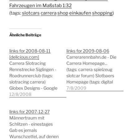
Fahrzeugen im Maßstab 1:32
(tags:
slotcars
carrera
shop
einkaufen
shopping
)
Ähnliche Beiträge
links for 2008-08-11
links for 2009-08-06
[delicious.com]
Carrerarennbahn.de - Die
Carrera Slotracing
Carrera Homepage...
Rennstrecke Siglingen -
(tags: carrera spielzeug
Roadrunnerclub (tags:
slotcar forum) Slotbaers
slotracing carrera)
Homepage (tags: digital
Globex Designs - Google
slotcars anleitungen
7/8/2009
Redesigned (tags: google
12/8/2008
carrera) Prototyping a
design)
New User Interface for
Digitalrennbahnen Digital
OOo - July Status Update
links for 2007-12-27
124 und Zubehör von
for Project Renaissance -
Männertraum mit
Carrera - günstig
GullFOSS (tags: sun
Schlitzen - einestages
einkaufen bei der-
openoffice ui usability)
Gab es jemals
slotshop.de (tags:
Selbstmarketing: Mit
Wunschzettel, auf denen
slotracing slotcars
Xing und Twitter Karriere