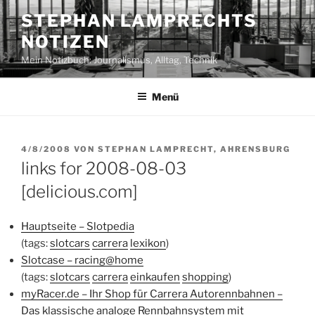
Zum
STEPHAN LAMPRECHTS
Inhalt
NOTIZEN
springen
Mein Notizbuch: Journalismus, Alltag, Technik
Menü
VERÖFFENTLICHT
4/8/2008
VON
STEPHAN LAMPRECHT, AHRENSBURG
AM
links for 2008-08-03
[delicious.com]
Hauptseite – Slotpedia
(tags:
slotcars
carrera
lexikon
)
Slotcase – racing@home
(tags:
slotcars
carrera
einkaufen
shopping
)
myRacer.de – Ihr Shop für Carrera Autorennbahnen –
Das klassische analoge Rennbahnsystem mit