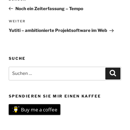
Beitrag
Noch ein Zeiterfassung – Tempo
Nächster
WEITER
Beitrag
Yutiti – ambitionierte Projektsoftware im Web
SUCHE
Suchen
Suche
nach:
SPENDIEREN SIE MIR EINEN KAFFEE
Buy me a coffee