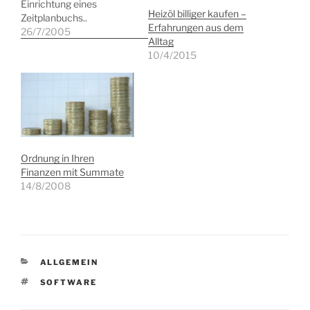
Einrichtung eines
Heizöl billiger kaufen –
Zeitplanbuchs..
Erfahrungen aus dem
26/7/2005
Alltag
10/4/2015
Ordnung in Ihren
Finanzen mit Summate
14/8/2008
KATEGORIEN
ALLGEMEIN
SCHLAGWÖRTER
SOFTWARE