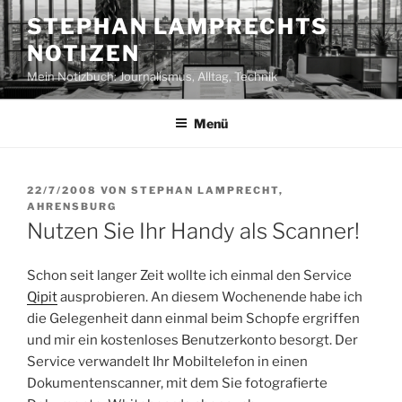
Zum
STEPHAN LAMPRECHTS
Inhalt
NOTIZEN
springen
Mein Notizbuch: Journalismus, Alltag, Technik
Menü
VERÖFFENTLICHT
22/7/2008
VON
STEPHAN LAMPRECHT,
AM
AHRENSBURG
Nutzen Sie Ihr Handy als Scanner!
Schon seit langer Zeit wollte ich einmal den Service
Qipit
ausprobieren. An diesem Wochenende habe ich
die Gelegenheit dann einmal beim Schopfe ergriffen
und mir ein kostenloses Benutzerkonto besorgt. Der
Service verwandelt Ihr Mobiltelefon in einen
Dokumentenscanner, mit dem Sie fotografierte