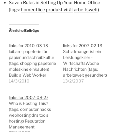
Seven Rules in Setting Up Your Home Office
(tags:
homeoffice
produktivität
arbeitswelt
)
Ähnliche Beiträge
links for 2010-03-13
links for 2007-02-13
luiban - papeterie für
Schlafmangel ist ein
papier und schreibkultur
Leistungskiller -
(tags: shopping papeterie
WirtschaftsWoche
moleskine einkaufen)
Nachrichten (tags:
Build a Web Worker
arbeitswelt gesundheit)
Friendly Project
14/3/2010
GTD mit Google Mail
13/2/2007
Management Office â€“
(tags: gtd
WebWorkerDaily (tags:
selbstmanagement
links for 2007-08-27
web2.0 business gtd
gmail) Produktivität am
Who is Hosting This?
projektmanagement) 9
Morgen (tags:
(tags: computer hacks
Things To Do After
selbstmanagement
webhosting dns tools
Installing Ubuntu On Your
produktivität arbeitswelt)
hosting) Reputation
Machine (tags: ubuntu
Death to Powerpoint
Management
linux howto tips) Create a
(tags: powerpoint