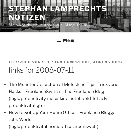
Zum
STEPHAN LAMPRECHTS
Inhalt
NOTIZEN
springen
Mein Notizbuch: Journalismus, Alltag, Technik
Menü
VERÖFFENTLICHT
11/7/2008
VON
STEPHAN LAMPRECHT, AHRENSBURG
AM
links for 2008-07-11
The Monster Collection of Moleskine Tips, Tricks and
Hacks – FreelanceSwitch – The Freelance Blog
(tags:
productivity
moleskine
notebook
lifehacks
produktivität
gtd
)
How to Set Up Your Home Office – Freelance Blogger
Jobs World
(tags:
produktivität
homeoffice
arbeitswelt
)