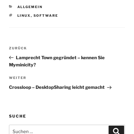
KATEGORIEN
ALLGEMEIN
SCHLAGWÖRTER
LINUX
,
SOFTWARE
Beitragsnavigation
Vorheriger
ZURÜCK
Beitrag
Lamprecht Town gegründet – kennen Sie
Myminicity?
Nächster
WEITER
Beitrag
Crossloop – DesktopSharing leicht gemacht
SUCHE
Suchen
Suche