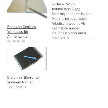
Surface Pro im
Journalisten-Alltag
Seit einigen Jahren ist der
Mac meine bevorzugte
Arbeitsumgebung. Als
Bookgoo: Geniales
Technik-Schreiber
Werkzeug für
brauche ich aber auch
Anmerkungen
regelmäßig einen
30/3/2018
20/8/2008
Windows-Rechner, um
Sachen auszuprobieren.
Nachdem der letzte
Rechenknecht von Asus
dank Windows 10
quälend langsam wurde,
stand eine
Neuerwerbung an. Und
Diary – ein Blog unter
wenn man sich erst
anderem Namen
einmal eine Weile an
18/11/2008
Optik und Haptik eines…