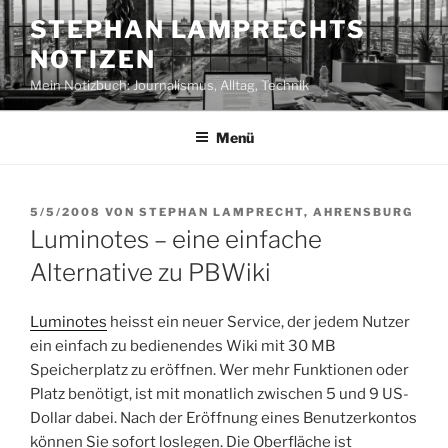
Zum
STEPHAN LAMPRECHTS
Inhalt
NOTIZEN
springen
Mein Notizbuch: Journalismus, Alltag, Technik
Menü
VERÖFFENTLICHT
5/5/2008
VON
STEPHAN LAMPRECHT, AHRENSBURG
AM
Luminotes – eine einfache
Alternative zu PBWiki
Luminotes
heisst ein neuer Service, der jedem Nutzer
ein einfach zu bedienendes Wiki mit 30 MB
Speicherplatz zu eröffnen. Wer mehr Funktionen oder
Platz benötigt, ist mit monatlich zwischen 5 und 9 US-
Dollar dabei. Nach der Eröffnung eines Benutzerkontos
können Sie sofort loslegen. Die Oberfläche ist