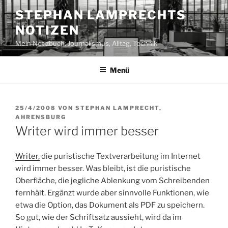
Zum
STEPHAN LAMPRECHTS
Inhalt
NOTIZEN
springen
Mein Notizbuch: Journalismus, Alltag, Technik
Menü
VERÖFFENTLICHT
25/4/2008
VON
STEPHAN LAMPRECHT,
AM
AHRENSBURG
Writer wird immer besser
Writer,
die puristische Textverarbeitung im Internet
wird immer besser. Was bleibt, ist die puristische
Oberfläche, die jegliche Ablenkung vom Schreibenden
fernhält. Ergänzt wurde aber sinnvolle Funktionen, wie
etwa die Option, das Dokument als PDF zu speichern.
So gut, wie der Schriftsatz aussieht, wird da im