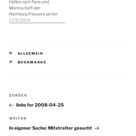
hätten sich Fans und
Mannschaft der
Hamburg Freezers sicher
anders vorgestellt. Über
13/9/2014
8.500 Zuschauer kamen
in die O2-World und
signalisierten: "Wir haben
Bock auf Eishockey" - es
sollte ein
KATEGORIEN
ALLGEMEIN
durchwachsener Abend
werden. Vor dem Spiel
SCHLAGWÖRTER
BOOKMARKS
Etwas indisponiert
präsentierte sich gleich
zu…
Beitragsnavigation
Vorheriger
ZURÜCK
Beitrag
links for 2008-04-25
Nächster
WEITER
Beitrag
In eigener Sache: Mitstreiter gesucht