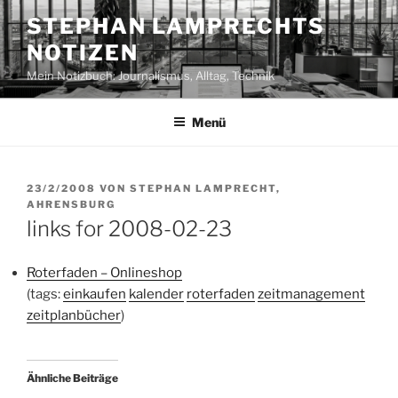
Zum
STEPHAN LAMPRECHTS
Inhalt
NOTIZEN
springen
Mein Notizbuch: Journalismus, Alltag, Technik
Menü
VERÖFFENTLICHT
23/2/2008
VON
STEPHAN LAMPRECHT,
AM
AHRENSBURG
links for 2008-02-23
Roterfaden – Onlineshop
(tags:
einkaufen
kalender
roterfaden
zeitmanagement
zeitplanbücher
)
Ähnliche Beiträge