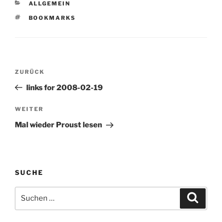
KATEGORIEN
ALLGEMEIN
SCHLAGWÖRTER
BOOKMARKS
Beitragsnavigation
Vorheriger
ZURÜCK
Beitrag
links for 2008-02-19
Nächster
WEITER
Beitrag
Mal wieder Proust lesen
SUCHE
Suchen
Suche
nach: