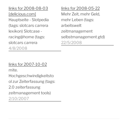
links for 2008-08-03
links for 2008-05-22
[delicious.com]
Mehr Zeit, mehr Geld,
Hauptseite - Slotpedia
mehr Leben (tags:
(tags: slotcars carrera
arbeitswelt
lexikon) Slotcase -
zeitmanagement
racing@home (tags:
selbstmanagement gtd)
slotcars carrera
22/5/2008
einkaufen shopping)
4/8/2008
myRacer.de - Ihr Shop für
Carrera Autorennbahnen
links for 2007-10-02
- Das klassische analoge
mite.
Rennbahnsystem mit
Hochgeschwindigkeitsto
Fahrzeugen im Maßstab
ol zur Zeiterfassung (tags:
1:32 (tags: slotcars
2.0 zeiterfassung
carrera shop einkaufen
zeitmanagement tools)
shopping)
Fake Name Generator
2/10/2007
(tags: generator identity
fake anonymous)