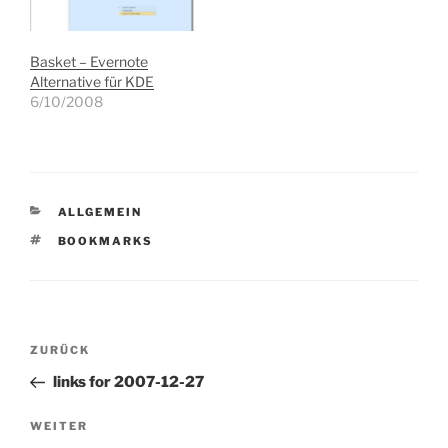
Windows und MacOS
angeboten und hätte sich
damit dann auch fast für
Basket – Evernote
den Einsatz in…
Alternative für KDE
6/10/2008
KATEGORIEN
ALLGEMEIN
SCHLAGWÖRTER
BOOKMARKS
Beitragsnavigation
Vorheriger
ZURÜCK
Beitrag
links for 2007-12-27
Nächster
WEITER