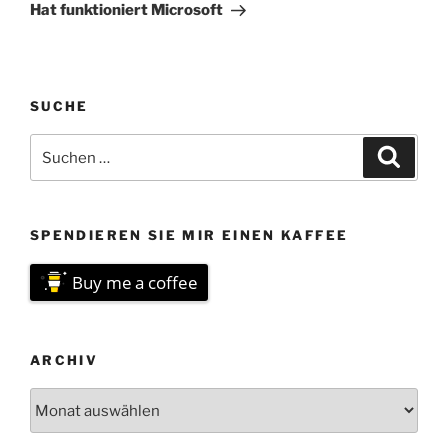
Beitrag
Hat funktioniert Microsoft
SUCHE
Suchen
Suche
nach:
SPENDIEREN SIE MIR EINEN KAFFEE
Buy me a coffee
ARCHIV
Archiv