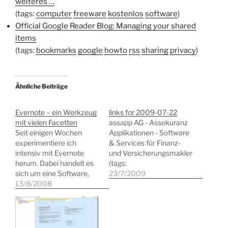
weiteres …
(tags:
computer
freeware
kostenlos
software
)
Official Google Reader Blog: Managing your shared
items
(tags:
bookmarks
google
howto
rss
sharing
privacy
)
Ähnliche Beiträge
Evernote – ein Werkzeug
links for 2009-07-22
mit vielen Facetten
assapp AG - Assekuranz
Seit einigen Wochen
Applikationen - Software
experimentiere ich
& Services für Finanz-
intensiv mit Evernote
und Versicherungsmakler
herum. Dabei handelt es
(tags:
sich um eine Software,
versicherungstechnik
23/7/2009
die auf dem PC installiert
13/8/2008
crm) GTD and Evernote |
wird und mit OneNote
darrencrawford.com
aus dem Haus Microsoft
(tags: gtd productivity
verglichen werden kann.
evernote)
Evernote wird für