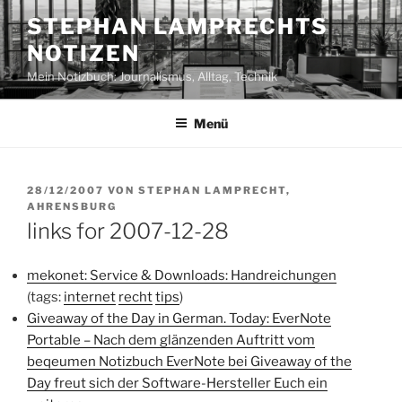
Zum
STEPHAN LAMPRECHTS
Inhalt
NOTIZEN
springen
Mein Notizbuch: Journalismus, Alltag, Technik
Menü
VERÖFFENTLICHT
28/12/2007
VON
STEPHAN LAMPRECHT,
AM
AHRENSBURG
links for 2007-12-28
mekonet: Service & Downloads: Handreichungen
(tags:
internet
recht
tips
)
Giveaway of the Day in German. Today: EverNote
Portable – Nach dem glänzenden Auftritt vom
beqeumen Notizbuch EverNote bei Giveaway of the
Day freut sich der Software-Hersteller Euch ein