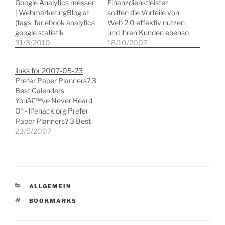
Google Analytics messen
Finanzdienstleister
| WebmarketingBlog.at
sollten die Vorteile von
(tags: facebook analytics
Web 2.0 effektiv nutzen
google statistik
und ihren Kunden ebenso
webanalyse) 11
31/3/2010
wie den eigenen
18/10/2007
Outstanding Online
Mitarbeitern Zugang zu
Resources for Web
allen
links for 2007-05-23
Developers (tags:
Kommunikationswege
Prefer Paper Planners? 3
webdesign tools
bieten. (tags: web2.0
Best Calendars
development reference)
wirtschaft e-commerce
Youâ€™ve Never Heard
Agiles oder klassisches
finanzdienstleister) Über
Of - lifehack.org Prefer
Projektmanagement?
100 Social Networks aus
Paper Planners? 3 Best
Oder eine Kombination?
Deutschland Â» Beitrag
Calendars Youâ€™ve
23/5/2007
(tags: agile
Â» zweinull.cc (tags: blog
Never Heard Of (tags:
projektmanagement
german networks social)
zeitmanagement
studie) Sustainable
Das magere Geschäft mit
zeitplanung zeitplanb
Printing: The
dem Internet-Boom -…
timemanagement) Daily
Environmental Impact of
Planner Pads business
Your Printer (tags:
KATEGORIEN
ALLGEMEIN
organizer and personal
umwelt nachhaltigkeit
calendar. (tags: calendar
SCHLAGWÖRTER
BOOKMARKS
drucker) Thinklinkr…
gtd organisation)
www.WeekDate.com -