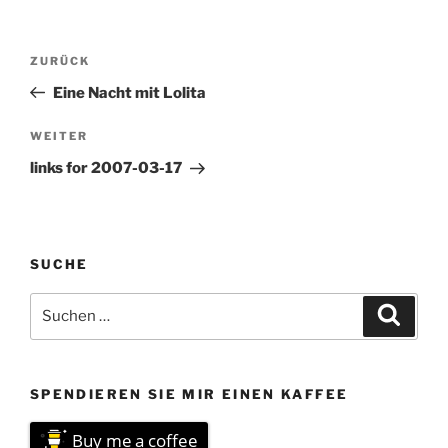
the "Only Write It Once"
calendar for people with…
Beitragsnavigation
Vorheriger
ZURÜCK
Beitrag
Eine Nacht mit Lolita
Nächster
WEITER
Beitrag
links for 2007-03-17
SUCHE
Suchen
Suche
nach:
SPENDIEREN SIE MIR EINEN KAFFEE
Buy me a coffee