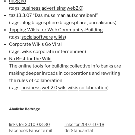
nugg.ad
(tags:
business
advertising
web2.0
)
taz 13.3.07 “Das muss man aufschreiben!”
(tags:
blog
blogosphere
blogosphäre
journalismus
)
Tapping Wikis for Web Community-Building
(tags:
socialsoftware
wikis
)
Corporate Wikis Go Viral
(tags:
wikis
corporate
unternehmen
)
No Rest for the Wiki
The online tools for building collective info banks are
making deeper inroads in corporations and rewriting
the rules of collaboration
(tags:
business
web2.0
wiki
wikis
collaboration
)
Ähnliche Beiträge
links for 2010-03-30
links for 2007-10-18
Facebook Fanseite mit
derStandard.at