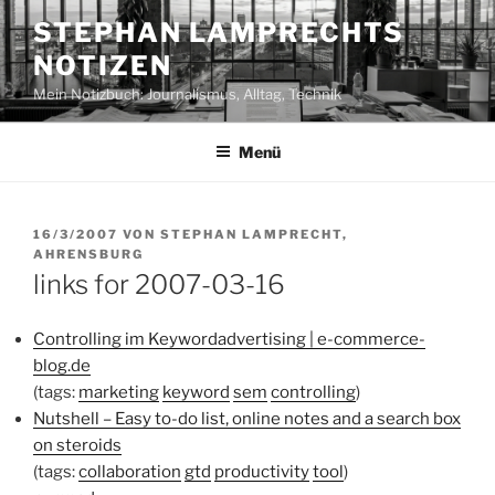
Zum
STEPHAN LAMPRECHTS
Inhalt
NOTIZEN
springen
Mein Notizbuch: Journalismus, Alltag, Technik
Menü
VERÖFFENTLICHT
16/3/2007
VON
STEPHAN LAMPRECHT,
AM
AHRENSBURG
links for 2007-03-16
Controlling im Keywordadvertising | e-commerce-
blog.de
(tags:
marketing
keyword
sem
controlling
)
Nutshell – Easy to-do list, online notes and a search box
on steroids
(tags:
collaboration
gtd
productivity
tool
)