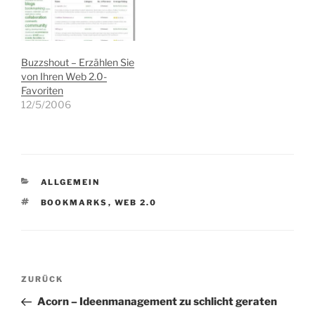
nicht an Werbeagenturen
vorbei und schon wird
eine neue Sau durch das
Dorf des Online-
Buzzshout – Erzählen Sie
Marketings getrieben. Die
von Ihren Web 2.0-
Abkürzung diesmal SMO,
Favoriten
was für…
12/5/2006
KATEGORIEN
ALLGEMEIN
SCHLAGWÖRTER
BOOKMARKS
,
WEB 2.0
Beitragsnavigation
Vorheriger
ZURÜCK
Beitrag
Acorn – Ideenmanagement zu schlicht geraten