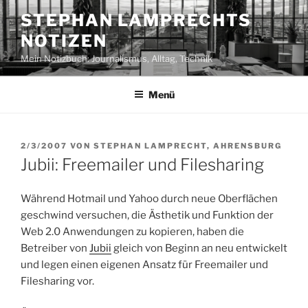
Zum
STEPHAN LAMPRECHTS
Inhalt
NOTIZEN
springen
Mein Notizbuch: Journalismus, Alltag, Technik
Menü
VERÖFFENTLICHT
2/3/2007
VON
STEPHAN LAMPRECHT, AHRENSBURG
AM
Jubii: Freemailer und Filesharing
Während Hotmail und Yahoo durch neue Oberflächen
geschwind versuchen, die Ästhetik und Funktion der
Web 2.0 Anwendungen zu kopieren, haben die
Betreiber von
Jubii
gleich von Beginn an neu entwickelt
und legen einen eigenen Ansatz für Freemailer und
Filesharing vor.