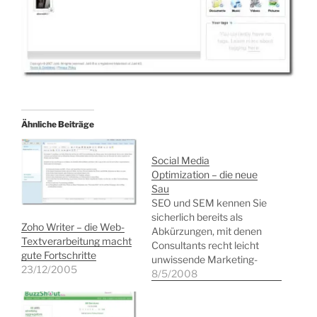
Ähnliche Beiträge
Social Media
Optimization – die neue
Sau
SEO und SEM kennen Sie
sicherlich bereits als
Zoho Writer – die Web-
Abkürzungen, mit denen
Textverarbeitung macht
Consultants recht leicht
gute Fortschritte
unwissende Marketing-
23/12/2005
Abteilungen
8/5/2008
beeindrucken. Nun geht
aber der Trend der Social
Networks und Blogs auch