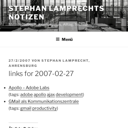
Zum
STEPHAN LAMPRECHTS
Inhalt
NOTIZEN
springen
Mein Notizbuch: Journalismus, Alltag, Technik
Menü
VERÖFFENTLICHT
27/2/2007
VON
STEPHAN LAMPRECHT,
AM
AHRENSBURG
links for 2007-02-27
Apollo – Adobe Labs
(tags:
adobe
apollo
ajax
development
)
GMail als Kommunikationszentrale
(tags:
gmail
productivity
)