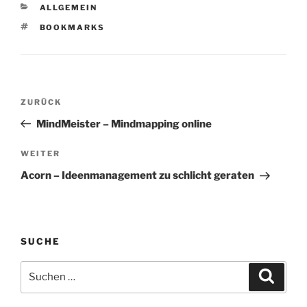
Faceoff The social
Synchronization, and…
KATEGORIEN
ALLGEMEIN
bookmarking market is
in…
SCHLAGWÖRTER
BOOKMARKS
Beitragsnavigation
Vorheriger
ZURÜCK
Beitrag
MindMeister – Mindmapping online
Nächster
WEITER
Beitrag
Acorn – Ideenmanagement zu schlicht geraten
SUCHE
Suchen
Suche
nach: