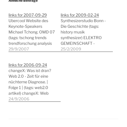
Ähnliche Beiträge
links for 2007-09-29
links for 2009-02-24
Ubercool Website des
Synthesizerstudio Bonn -
Keynote-Speakers
Die Geschichte (tags:
Michael Tchong. OMD 07
history musik
(tags: tschong trends
synthesizer) ELEKTRO
trendforschung analysis
GEMEINSCHAFT -
lifestyle) What is the
29/9/2007
powered by
25/2/2009
Universal Widget API ?
www.forendienst.de!
(tags: gadgets api google
(tags: history musik
links for 2006-09-24
ajax widget widgets)
synthesizer) The
changeX: Was ist dran?
Freitag 39 - Web für 0
Workstations of Popular
Web 2.0 - Zeit für eine
(tags: medien marketing
Websites | Webdesigner
nüchterne Diagnose. |
e-commerce
Depot (tags: inspiration
Folge 1 | (tags: web2.0
businessmodelle) Will A
office workstation
artikel) changeX: Web
Google Phone Change
arbeitswelt) Gmail
2.0 - Was ist dran? Web
24/9/2006
The Game? (tags: google
Backup | Safer is better
2.0 - Zeit für eine
mobiles handy…
(tags: gmail backup
nüchterne Diagnose. |
google utilities)
Folge 2 | (tags: web2.0)
Syncplicity - Syncplicity:
The Social Bookmarking
Effortless Backup,