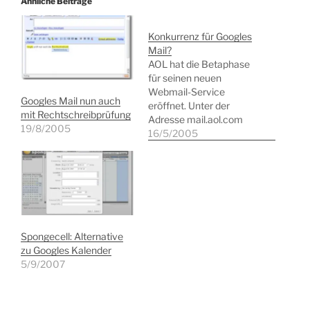
Ähnliche Beiträge
Konkurrenz für Googles
Mail?
AOL hat die Betaphase
für seinen neuen
Webmail-Service
Googles Mail nun auch
eröffnet. Unter der
mit Rechtschreibprüfung
Adresse mail.aol.com
19/8/2005
kann sich jeder für den
16/5/2005
AOL Instant Messenger
registrierte Nutzer in ein
kostenloses E-Mail-
Postfach mit der Größe
von 2 GB einloggen. Der
Dienst präsentiert sich in
der gewohnten AOL-
Spongecell: Alternative
Optik, die man mögen
zu Googles Kalender
kann oder auch nicht.
5/9/2007
Die…