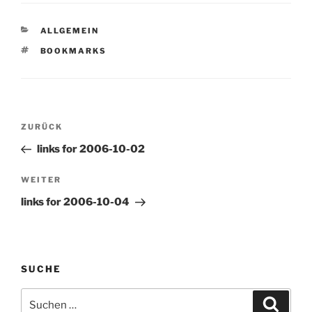
KATEGORIEN
ALLGEMEIN
SCHLAGWÖRTER
BOOKMARKS
Beitragsnavigation
Vorheriger
ZURÜCK
Beitrag
links for 2006-10-02
Nächster
WEITER
Beitrag
links for 2006-10-04
SUCHE
Suchen
Suche