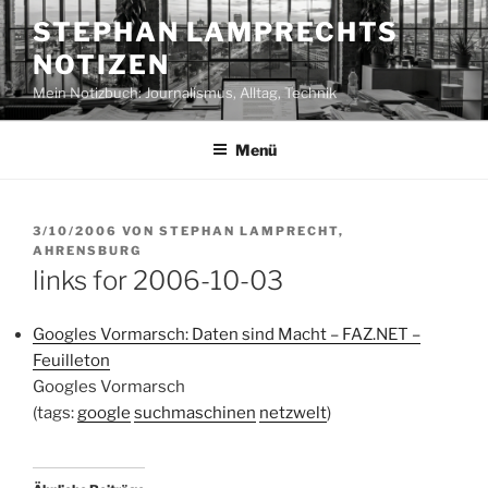
Zum
STEPHAN LAMPRECHTS
Inhalt
NOTIZEN
springen
Mein Notizbuch: Journalismus, Alltag, Technik
Menü
VERÖFFENTLICHT
3/10/2006
VON
STEPHAN LAMPRECHT,
AM
AHRENSBURG
links for 2006-10-03
Googles Vormarsch: Daten sind Macht – FAZ.NET –
Feuilleton
Googles Vormarsch
(tags:
google
suchmaschinen
netzwelt
)