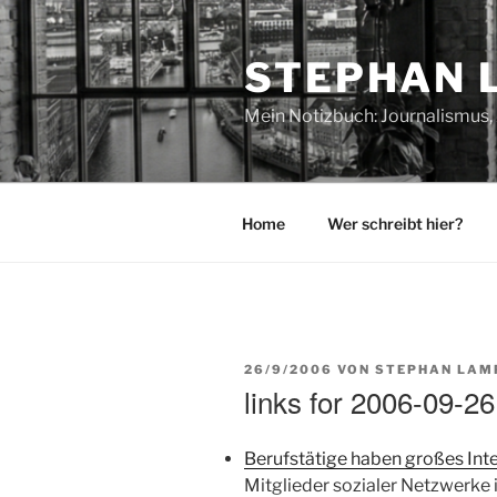
Zum
Inhalt
STEPHAN 
springen
Mein Notizbuch: Journalismus, 
Home
Wer schreibt hier?
VERÖFFENTLICHT
26/9/2006
VON
STEPHAN LAM
AM
links for 2006-09-26
Berufstätige haben großes Int
Mitglieder sozialer Netzwerke