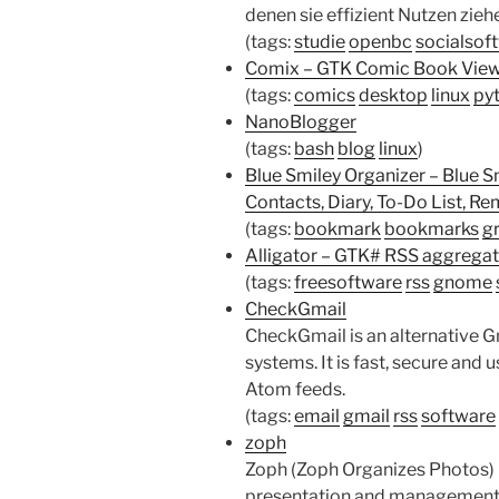
denen sie effizient Nutzen zie
(tags:
studie
openbc
socialsof
Comix – GTK Comic Book Vie
(tags:
comics
desktop
linux
py
NanoBlogger
(tags:
bash
blog
linux
)
Blue Smiley Organizer – Blue 
Contacts, Diary, To-Do List, R
(tags:
bookmark
bookmarks
g
Alligator – GTK# RSS aggregat
(tags:
freesoftware
rss
gnome
CheckGmail
CheckGmail is an alternative Gm
systems. It is fast, secure and
Atom feeds.
(tags:
email
gmail
rss
software
zoph
Zoph (Zoph Organizes Photos) 
presentation and management s