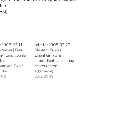
Perl.
tool
)
or 2008-03-11
links for 2008-02-26
 Mayer | Fast
Riestern für das
y (tags: google
Eigenheim (tags:
lity
immobilienfinanzierung
amayer) Zwölf
riester renten
, die
eigenheim)
tnutzer
008
Verbraucherschützer
26/2/2008
iver und
mahnen Banken (tags:
nter machen Â»
immobilienfinanzierung
 Â» zweinull.cc
forderungsverkauf
tools gtd webtools)
immobilien eigenheim)
 Netzwerke:
Online-Communitys:
ok und MySpace
Was Netz-Nutzer
hr Heil in der
wirklich wollen -