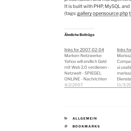
It is built with PHP, MySQL and 
(tags:
gallery
opensource
php
Ähnliche Beiträge
links for 2007-02-04
links f
Marken-Netzwerke:
Marissa
Yahoo will endlich Geld
Compan
mit Web 2.0 verdienen -
ui usabi
Netzwelt - SPIEGEL
mariss
ONLINE - Nachrichten
Dienste
Yahoo will seine Web-
4/2/2007
Interne
11/3/2
Einkäufe endlich
produkt
gewinnbringend
effizie
einsetzen. Flickr,
Beitrag
Del.icio.us und der
(tags: 
andere Angebote sollen
Soziale
KATEGORIEN
ALLGEMEIN
stärker verknüpft
Facebo
werden. Innerhalb dieser
suchen i
SCHLAGWÖRTER
BOOKMARKS