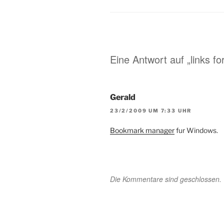
Infrastruktur will man
Expansi
"Marken-Universen"
Wirtsc
schaffen - vernetzte
MySpac
Online-Auftritte zu
drängen
bestimmten (tags:
das ist
del.icio.us flickr web2.0
Eine Antwort auf „links f
Marketing)…
Gerald
23/2/2009 UM 7:33 UHR
Bookmark manager
fur Windows.
Die Kommentare sind geschlossen.