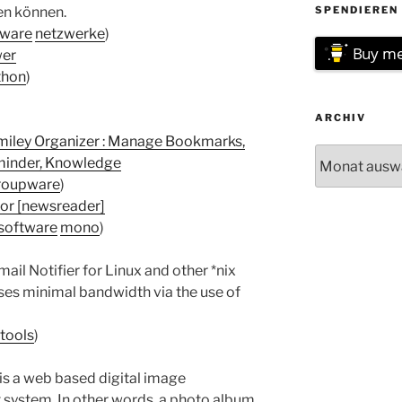
hen können.
SPENDIEREN 
tware
netzwerke
)
Buy me
wer
thon
)
ARCHIV
Smiley Organizer : Manage Bookmarks,
Archiv
eminder, Knowledge
roupware
)
or [newsreader]
software
mono
)
ail Notifier for Linux and other *nix
 uses minimal bandwidth via the use of
tools
)
is a web based digital image
ystem. In other words, a photo album.