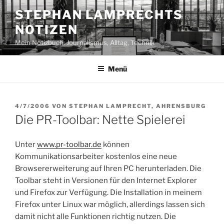
Zum
STEPHAN LAMPRECHTS
Inhalt
NOTIZEN
springen
Mein Notizbuch: Journalismus, Alltag, Technik
Menü
VERÖFFENTLICHT
4/7/2006
VON
STEPHAN LAMPRECHT, AHRENSBURG
AM
Die PR-Toolbar: Nette Spielerei
Unter
www.pr-toolbar.de
können
Kommunikationsarbeiter kostenlos eine neue
Browsererweiterung auf Ihren PC herunterladen. Die
Toolbar steht in Versionen für den Internet Explorer
und Firefox zur Verfügung. Die Installation in meinem
Firefox unter Linux war möglich, allerdings lassen sich
damit nicht alle Funktionen richtig nutzen. Die