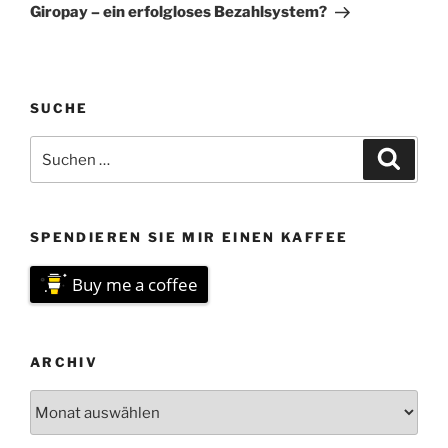
Beitrag
Giropay – ein erfolgloses Bezahlsystem?
SUCHE
Suchen
Suche
nach:
SPENDIEREN SIE MIR EINEN KAFFEE
Buy me a coffee
ARCHIV
Archiv