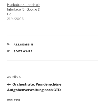
Huckabuck – noch ein
Interface für Google &
Co.
21/4/2006
KATEGORIEN
ALLGEMEIN
SCHLAGWÖRTER
SOFTWARE
Beitragsnavigation
Vorheriger
ZURÜCK
Beitrag
Orchestrate: Wunderschöne
Aufgabenverwaltung nach GTD
Nächster
WEITER