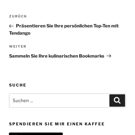
Beitragsnavigation
Vorheriger
ZURÜCK
Beitrag
Präsentieren Sie Ihre persönlichen Top-Ten mit
Tendango
Nächster
WEITER
Beitrag
Sammeln Sie Ihre kulinarischen Bookmarks
SUCHE
Suchen
Suche
nach:
SPENDIEREN SIE MIR EINEN KAFFEE