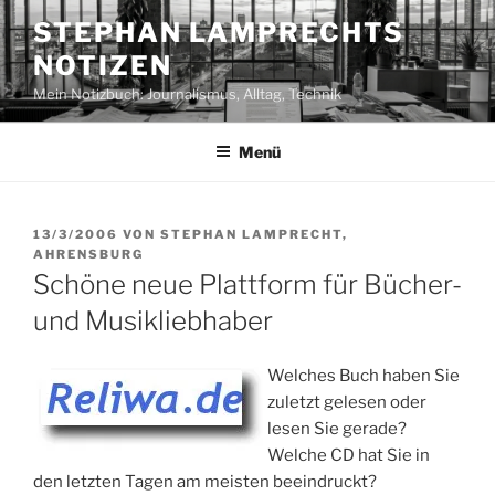
Zum
STEPHAN LAMPRECHTS
Inhalt
NOTIZEN
springen
Mein Notizbuch: Journalismus, Alltag, Technik
Menü
VERÖFFENTLICHT
13/3/2006
VON
STEPHAN LAMPRECHT,
AM
AHRENSBURG
Schöne neue Plattform für Bücher-
und Musikliebhaber
Welches Buch haben Sie
zuletzt gelesen oder
lesen Sie gerade?
Welche CD hat Sie in
den letzten Tagen am meisten beeindruckt?