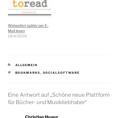
Webseiten später per E-
Mail lesen
18/4/2006
KATEGORIEN
ALLGEMEIN
SCHLAGWÖRTER
BOOKMARKS
,
SOCIALSOFTWARE
Eine Antwort auf „Schöne neue Plattform
für Bücher- und Musikliebhaber“
Christian Huang