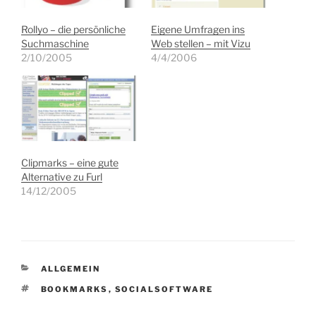
Rollyo – die persönliche
Eigene Umfragen ins
Suchmaschine
Web stellen – mit Vizu
2/10/2005
4/4/2006
Clipmarks – eine gute
Alternative zu Furl
14/12/2005
KATEGORIEN
ALLGEMEIN
SCHLAGWÖRTER
BOOKMARKS
,
SOCIALSOFTWARE