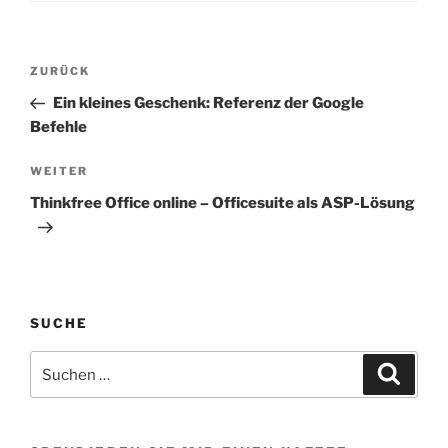
Beitragsnavigation
Vorheriger
ZURÜCK
Beitrag
Ein kleines Geschenk: Referenz der Google
Befehle
Nächster
WEITER
Beitrag
Thinkfree Office online – Officesuite als ASP-Lösung
SUCHE
Suchen
Suche
nach: