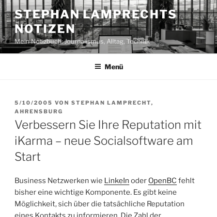
Zum
STEPHAN LAMPRECHTS
Inhalt
NOTIZEN
springen
Mein Notizbuch: Journalismus, Alltag, Technik
Menü
VERÖFFENTLICHT
5/10/2005
VON
STEPHAN LAMPRECHT,
AM
AHRENSBURG
Verbessern Sie Ihre Reputation mit
iKarma – neue Socialsoftware am
Start
Business Netzwerken wie
LinkeIn
oder
OpenBC
fehlt
bisher eine wichtige Komponente. Es gibt keine
Möglichkeit, sich über die tatsächliche Reputation
eines Kontakts zu informieren. Die Zahl der